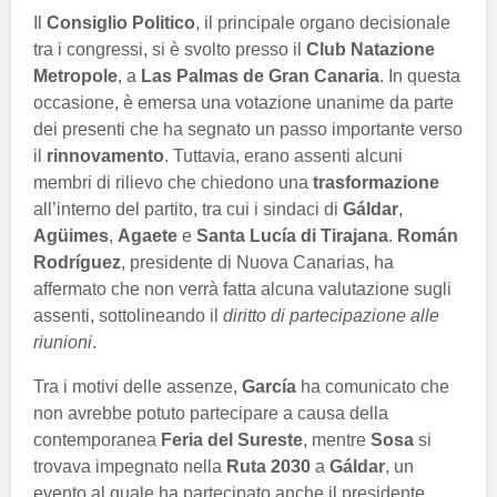
Il
Consiglio Politico
, il principale organo decisionale
tra i congressi, si è svolto presso il
Club Natazione
Metropole
, a
Las Palmas de Gran Canaria
. In questa
occasione, è emersa una votazione unanime da parte
dei presenti che ha segnato un passo importante verso
il
rinnovamento
. Tuttavia, erano assenti alcuni
membri di rilievo che chiedono una
trasformazione
all’interno del partito, tra cui i sindaci di
Gáldar
,
Agüimes
,
Agaete
e
Santa Lucía di Tirajana
.
Román
Rodríguez
, presidente di Nuova Canarias, ha
affermato che non verrà fatta alcuna valutazione sugli
assenti, sottolineando il
diritto di partecipazione alle
riunioni
.
Tra i motivi delle assenze,
García
ha comunicato che
non avrebbe potuto partecipare a causa della
contemporanea
Feria del Sureste
, mentre
Sosa
si
trovava impegnato nella
Ruta 2030
a
Gáldar
, un
evento al quale ha partecipato anche il presidente