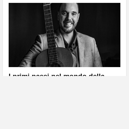
I primi passi nel mondo della
musica
Adrián Niz
ha iniziato il suo percorso musicale all’età
di quattro anni, seguendo le orme del nonno che
suonava il
timple
e cantava in varie formazioni. Le sue
prime lezioni sono avvenute in un contesto familiare,
dove ha cominciato a conoscere questo strumento