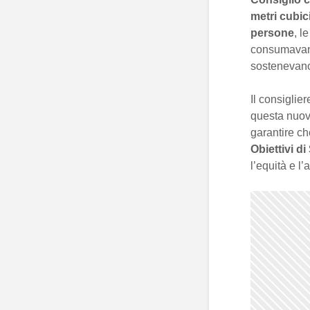
metri cubic
persone
, l
consumavano
sostenevano 
Il consiglier
questa nuova
garantire ch
Obiettivi d
l’equità e l’a