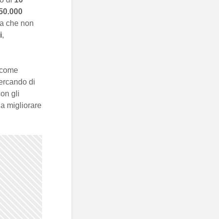
50.000
ua che non
i
,
o come
cercando di
con gli
a migliorare