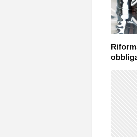
Riforma
obblig