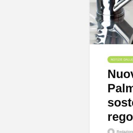
NOTIZIE DALL
Nuov
Palm
sost
reg
Redazion