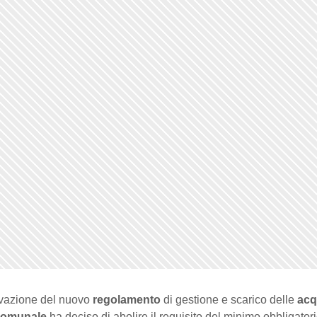
vazione del nuovo
regolamento
di gestione e scarico delle
ac
comunale
ha deciso di abolire il requisito del minimo obbligator