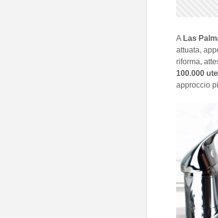
A
Las Palm
attuata, app
riforma, att
100.000 ute
approccio pi