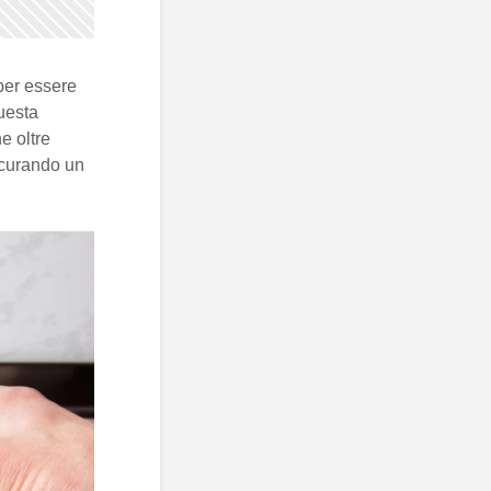
 per essere
uesta
he oltre
icurando un