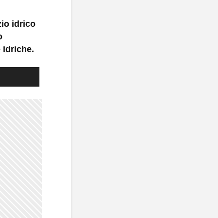
io idrico
o
idriche.