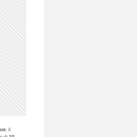
que
, il
io di
10