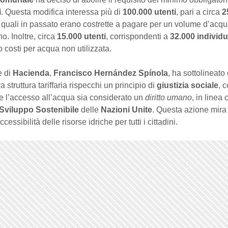
i
. Questa modifica interessa più di
100.000 utenti
, pari a circa
2
e quali in passato erano costrette a pagare per un volume d’acq
. Inoltre, circa
15.000 utenti
, corrispondenti a
32.000 individu
costi per acqua non utilizzata.
e di
Hacienda
,
Francisco Hernández Spínola
, ha sottolineat
 struttura tariffaria rispecchi un principio di
giustizia sociale
, 
e l’accesso all’acqua sia considerato un
diritto umano
, in linea 
i Sviluppo Sostenibile
delle
Nazioni Unite
. Questa azione mira 
ccessibilità delle risorse idriche per tutti i cittadini.