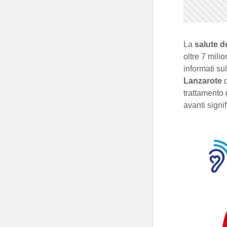
La
salute de
oltre 7 mili
informati s
Lanzarote
d
trattamento
avanti signif