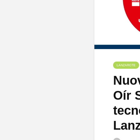
LANZAROTE
Nuov
Oír 
tecn
Lanz