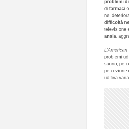
problemi di
di
farmaci
o
nel deterior
difficoltà 
televisione 
ansia
, aggr
L’American
problemi ud
suono, perce
percezione c
uditiva vari