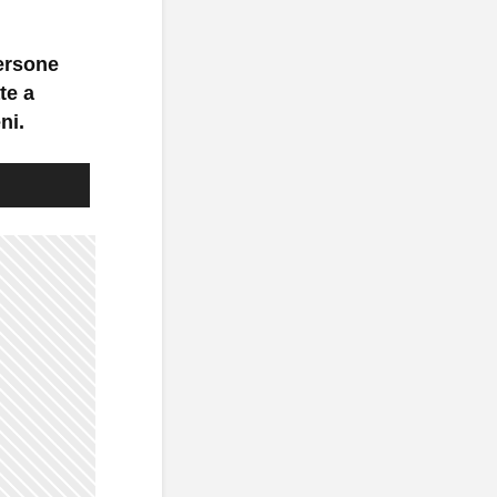
persone
te a
ni.