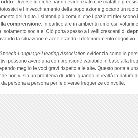
 udito
. Diverse ricerche hanno evidenziato che malattie preesist
totossici e l’invecchiamento della popolazione giocano un ruol
amento dell’udito. I sintomi più comuni che i pazienti riferiscono
nella comprensione
, in particolare in ambienti rumorosi, volumi e
e isolamento sociale. Ciò porta spesso a livelli crescenti di
depr
avando la situazione e accelerando il deterioramento cognitivo.
 Speech-Language-Hearing Association
evidenzia come le per
itivi possono avere una comprensione variabile in base alla fre
pendo meglio le voci gravi rispetto alle alte. Questo porta a una
he non vi sia un problema di udito, quando in realtà la natura d
a da persona a persona per le diverse frequenze coinvolte.