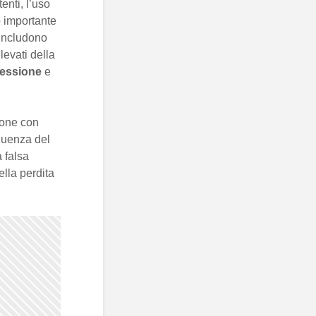
enti, l’uso
o importante
 includono
levati della
essione
e
sone con
quenza del
 falsa
ella perdita