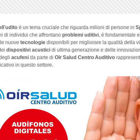
ll’udito
è un tema cruciale che riguarda milioni di persone in
S
oni di individui che affrontano
problemi uditivi
, è fondamentale 
ulle nuove
tecnologie
disponibili per migliorare la qualità della vi
ei
dispositivi acustici
di ultima generazione e delle innovazion
 degli
acufeni
da parte di
Oír Salud Centro Auditivo
rappresent
icativo in questo settore.