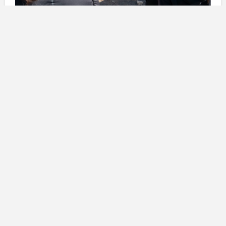
La valorizzazione del sito
archeologico di Zonzamas
Il
Cabildo di Lanzarote
ha recentemente siglato un
accordo con l’ente
Tibicena Archeologia e
Patrimonio S.L.
per mettere in atto un piano che
prevede una serie di azioni da realizzare nel corso dei
prossimi tre anni. Questo programma include nuovi
scavi, visite guidate, campagne di sensibilizzazione e
una serie di interventi volti a creare un
parco
archeologico
che rifletta l’importanza storica di
Zonzamas
. Il sito, situato nei pressi dell’abitato di
Zonzamas
, non è solo un luogo di ricerche
archeologiche, ma un’importante testimonianza della
storia locale
che merita di essere preservata e
valorizzata.