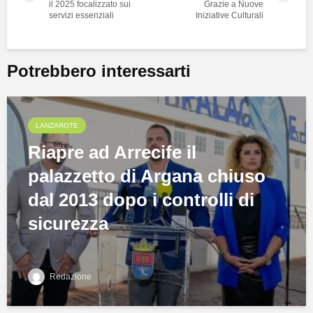
il 2025 focalizzato sui
Grazie a Nuove
servizi essenziali
Iniziative Culturali
Potrebbero interessarti
LANZAROTE
Riapre ad Arrecife il
palazzetto di Argana chiuso
dal 2013 dopo i controlli di
sicurezza
Redazione