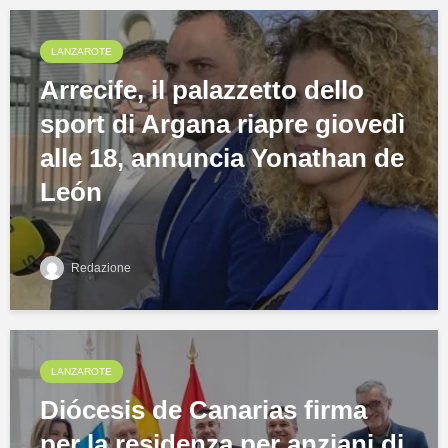
LANZAROTE
Arrecife, il palazzetto dello
sport di Argana riapre giovedì
alle 18, annuncia Yonathan de
León
Redazione
LANZAROTE
Diócesis de Canarias firma
per la residenza per anziani di