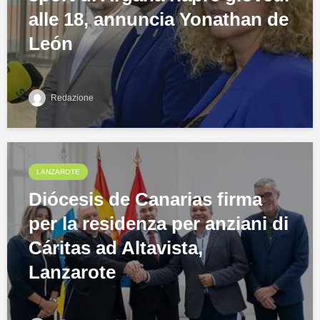
alle 18, annuncia Yonathan de
León
Redazione
LANZAROTE
Diócesis de Canarias firma
per la residenza per anziani di
Cáritas ad Altavista,
Lanzarote