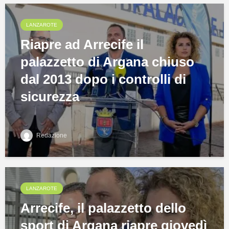
LANZAROTE
Riapre ad Arrecife il
palazzetto di Argana chiuso
dal 2013 dopo i controlli di
sicurezza
Redazione
LANZAROTE
Arrecife, il palazzetto dello
sport di Argana riapre giovedì