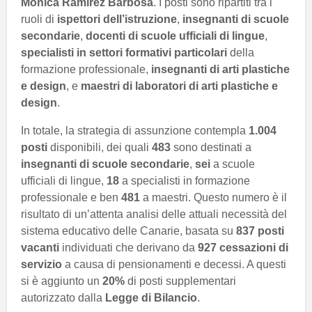
Mónica Ramírez Barbosa
. I posti sono ripartiti tra i
ruoli di
ispettori dell’istruzione
,
insegnanti di scuole
secondarie
,
docenti di scuole ufficiali di lingue
,
specialisti in settori formativi particolari
della
formazione professionale,
insegnanti di arti plastiche
e design
, e
maestri di laboratori di arti plastiche e
design
.
In totale, la strategia di assunzione contempla
1.004
posti
disponibili, dei quali
483
sono destinati a
insegnanti di scuole secondarie
,
sei
a scuole
ufficiali di lingue,
18
a specialisti in formazione
professionale e ben
481
a maestri. Questo numero è il
risultato di un’attenta analisi delle attuali necessità del
sistema educativo delle Canarie, basata su
837 posti
vacanti
individuati che derivano da
927 cessazioni di
servizio
a causa di pensionamenti e decessi. A questi
si è aggiunto un
20%
di posti supplementari
autorizzato dalla
Legge di Bilancio
.