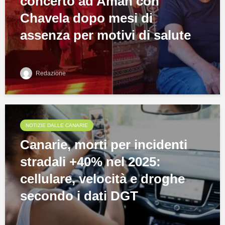
concerto ad Amán con
Chavela dopo mesi di
assenza per motivi di salute
Redazione
NOTIZIE DALLE CANARIE
Canarie, morti per incidenti
stradali +40% nel 2025:
cellulare, velocità e droghe
secondo i dati DGT