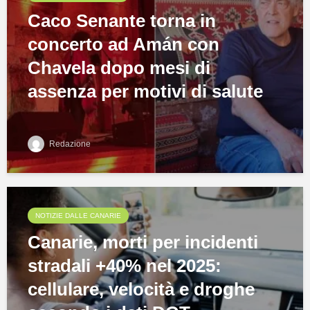
Caco Senante torna in
concerto ad Amán con
Chavela dopo mesi di
assenza per motivi di salute
Redazione
NOTIZIE DALLE CANARIE
Canarie, morti per incidenti
stradali +40% nel 2025:
cellulare, velocità e droghe