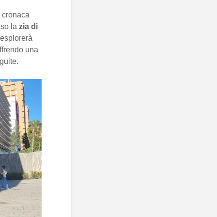
a cronaca
iso la
zia di
 esplorerà
offrendo una
guite.