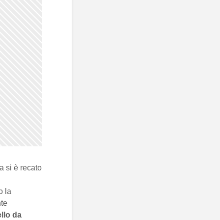
a si è recato
o la
nte
ello da