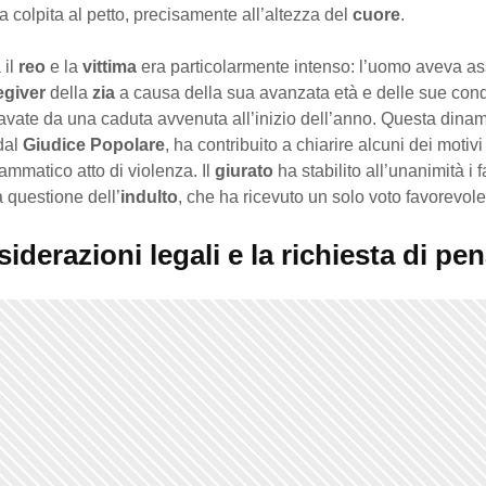
a colpita al petto, precisamente all’altezza del
cuore
.
 il
reo
e la
vittima
era particolarmente intenso: l’uomo aveva ass
egiver
della
zia
a causa della sua avanzata età e delle sue cond
avate da una caduta avvenuta all’inizio dell’anno. Questa dinami
dal
Giudice Popolare
, ha contribuito a chiarire alcuni dei moti
rammatico atto di violenza. Il
giurato
ha stabilito all’unanimità i fa
a questione dell’
indulto
, che ha ricevuto un solo voto favorevole
iderazioni legali e la richiesta di pe