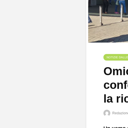
NOTIZIE DALL
Omic
conf
la r
Redazion