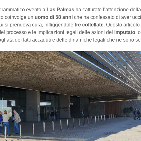
drammatico evento a
Las Palmas
ha catturato l’attenzione dell
aso coinvolge un
uomo di 58 anni
che ha confessato di aver ucc
cui si prendeva cura, infliggendole
tre coltellate
. Questo articolo
 del processo e le implicazioni legali delle azioni del
imputato
, 
agliata dei fatti accaduti e delle dinamiche legali che ne sono se