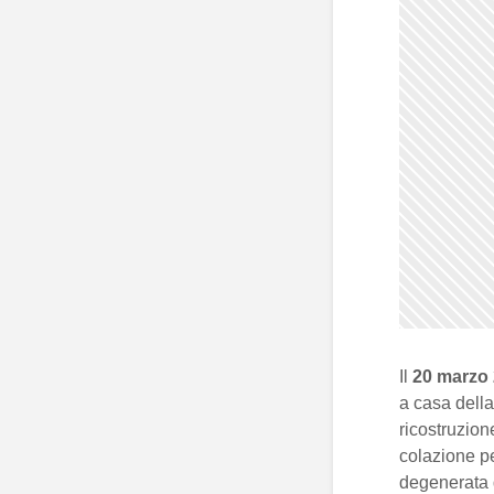
Il
20 marzo
a casa dell
ricostruzion
colazione p
degenerata 