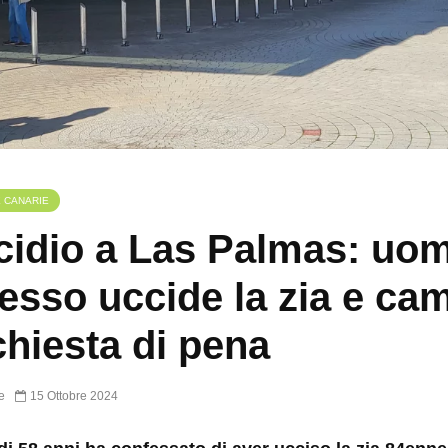
E CANARIE
idio a Las Palmas: uo
esso uccide la zia e ca
ichiesta di pena
e
15 Ottobre 2024