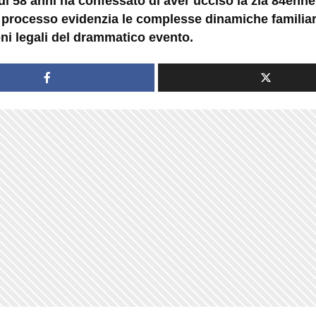
i 58 anni ha confessato di aver ucciso la zia 84enne
 processo evidenzia le complesse dinamiche familiari
ni legali del drammatico evento.