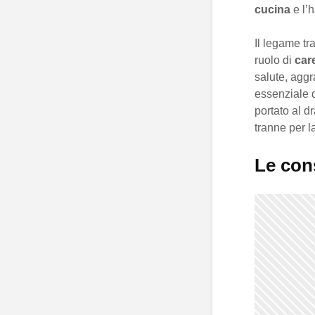
cucina
e l’h
Il legame tra
ruolo di
car
salute, aggr
essenziale 
portato al d
tranne per l
Le cons