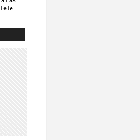
 a Las
 e le