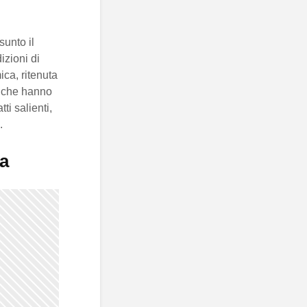
unto il
izioni di
ca, ritenuta
vi che hanno
tti salienti,
.
na