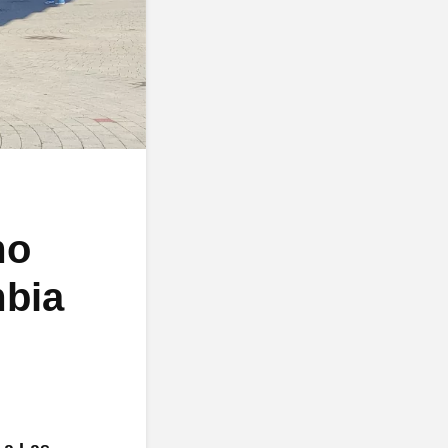
mo
mbia