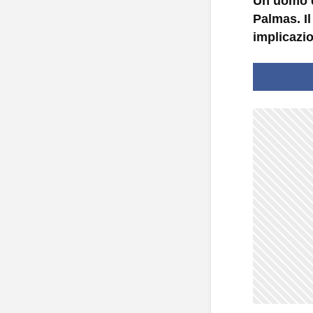
Un uomo d
Palmas. Il
implicazio