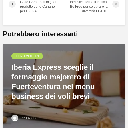
Gofio Gomero: il miglior
inclusiva: torna il festival
prodotto delle Canarie
Be Free per celebrare la
per il 2024
diversità LGTBI+
Potrebbero interessarti
FUERTEVENTURA
Iberia Express sceglie il
formaggio majorero di
Fuerteventura nel menu
business dei voli brevi
Redazione