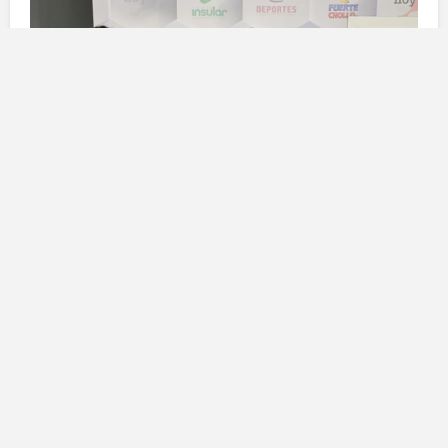
Un riconoscimento al cinema e
alla diversità: la muestra di
cinema
Uno degli aspetti salienti del festival è la
Muestra de
Cine
della
Cinemateca Pedro Zerolo
, che celebra
quest’anno il suo
22° anniversario
. Secondo
Alva