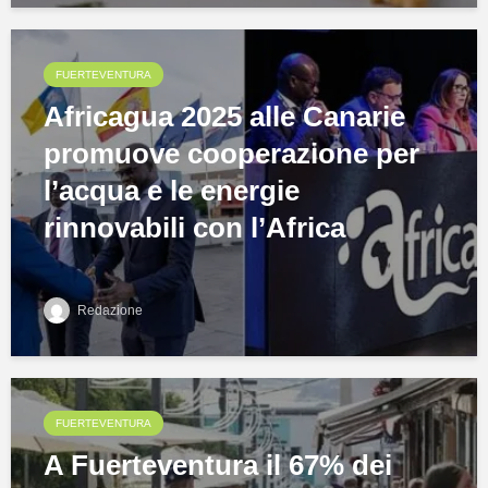
FUERTEVENTURA
Africagua 2025 alle Canarie
promuove cooperazione per
l’acqua e le energie
rinnovabili con l’Africa
Redazione
FUERTEVENTURA
A Fuerteventura il 67% dei