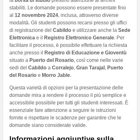
la
borsa di studio
prestino attenzione ai termini
stabiliti. Le domande possono essere presentate fino
al
12 novembre 2024
, inclusa, attraverso diverse
modalità. Gli studenti possono recarsi presso gli uffici
di registrazione del
Cabildo
e utilizzare anche la
Sede
Elettronica
e il
Registro Elettronico Generale
. Per
facilitare il processo, è possibile effettuare la richiesta
anche presso il
Registro di Educazione e Gioventù
situato a
Puerto del Rosario
, così come nelle varie
sedi del
Cabildo
a
Corralejo
,
Gran Tarajal
,
Puerto
del Rosario
e
Morro Jable
.
Questa varietà di opzioni per la presentazione delle
domande mira a rendere il processo il più semplice e
accessibile possibile per tutti gli studenti interessati. È
essenziale fare attenzione a seguire le istruzioni
fornite e rispettare le scadenze per garantire che le
domande siano considerate valide.
Informazioni aggiuntive sulla