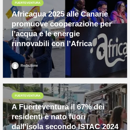
FUERTEVENTURA
Africagua 2025 alle Canarie
promuove cooperazione per
l’acqua e le energie
rinnovabili con l’Africa
Redazione
FUERTEVENTURA
A Fuerteventura il 67% dei
residenti è nato fuori
dall’isola secondo ISTAC 2024