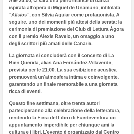
Alle
20:00
, ci sarà una performance di danza
ispirata all’opera di
Miguel de Unamuno
, intitolata
“Alisios”
, con
Silvia Aguiar
come protagonista. A
seguire, uno dei momenti più attesi della serata: la
cerimonia di premiazione del
Club di Lettura Ágora
con il premio
Alexis Ravelo
, un omaggio a uno
degli scrittori più amati delle
Canarie
.
La giornata si concluderà con il concerto di
La
Bien Querida
, alias
Ana Fernández-Villaverde
,
prevista per le
21:00
. La sua esibizione acustica
promuoverà un’atmosfera intima e coinvolgente,
garantendo un finale memorabile a una giornata
ricca di eventi.
Questo fine settimana, oltre trenta autori
parteciperanno alla celebrazione della letteratura,
rendendo la
Fiera del Libro di Fuerteventura
un
appuntamento imperdibile per chiunque ami la
cultura e i libri. L’evento è organizzato dal
Centro