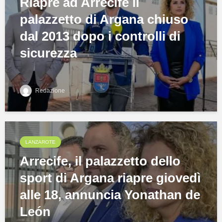
Riapre ad Arrecife il
palazzetto di Argana chiuso
dal 2013 dopo i controlli di
sicurezza
Redazione
LANZAROTE
Arrecife, il palazzetto dello
sport di Argana riapre giovedì
alle 18, annuncia Yonathan de
León