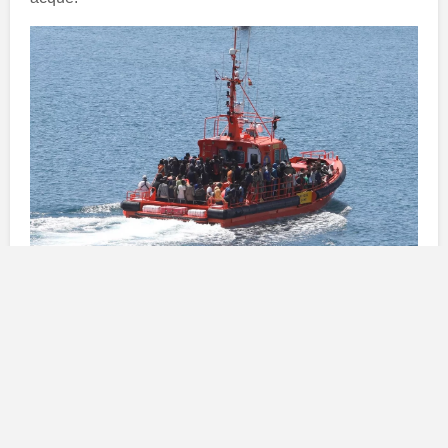
L’operazione di soccorso
Il primo dei due natanti è stato avvistato intorno alle
2:48 del mattino. A bordo della barca si trovavano
solamente due uomini, entrambi in buone condizioni di
salute. Dopo essere stati recuperati, i migranti sono
stati trasportati a
Puerto Naos
, una località portuale
conosciuta dell’isola. Una volta arrivati a destinazione,