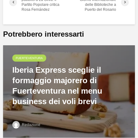
Partito Popolare critica
delle Biblioteche a
Rosa Fernández
Puerto del Rosario
Potrebbero interessarti
FUERTEVENTURA
Iberia Express sceglie il
formaggio majorero di
Fuerteventura nel menu
business dei voli brevi
Redazione