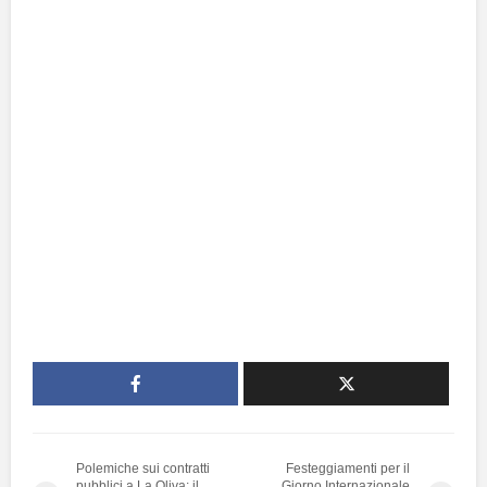
Polemiche sui contratti
Festeggiamenti per il
pubblici a La Oliva: il
Giorno Internazionale