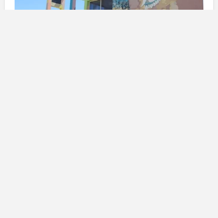
L’importanza delle biblioteche
per la comunità
Il
sindaco di Puerto del Rosario
,
David de Vera
, ha
messo in evidenza l’importanza di celebrare questa
ricorrenza, sottolineando che
“le biblioteche non sono
solo luoghi di lettura, ma anche centri di cultura e di
socializzazione”
. Secondo il sindaco, la celebrazione
del
Giorno Internazionale delle Biblioteche
consente
di valorizzare la loro funzionalità come strumenti
cruciali per la costruzione di un futuro sostenibile, in