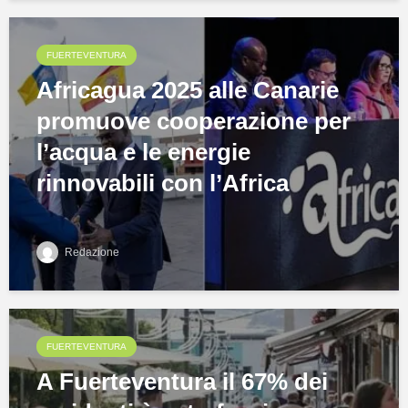
FUERTEVENTURA
Africagua 2025 alle Canarie
promuove cooperazione per
l’acqua e le energie
rinnovabili con l’Africa
Redazione
FUERTEVENTURA
A Fuerteventura il 67% dei