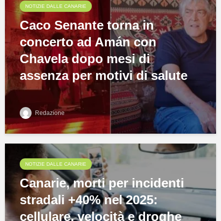
NOTIZIE DALLE CANARIE
Caco Senante torna in
concerto ad Amán con
Chavela dopo mesi di
assenza per motivi di salute
Redazione
NOTIZIE DALLE CANARIE
Canarie, morti per incidenti
stradali +40% nel 2025:
cellulare, velocità e droghe