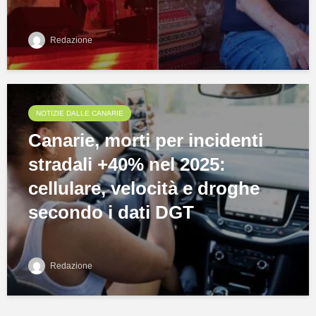
Redazione
NOTIZIE DALLE CANARIE
Canarie, morti per incidenti
stradali +40% nel 2025:
cellulare, velocità e droghe
secondo i dati DGT
Redazione