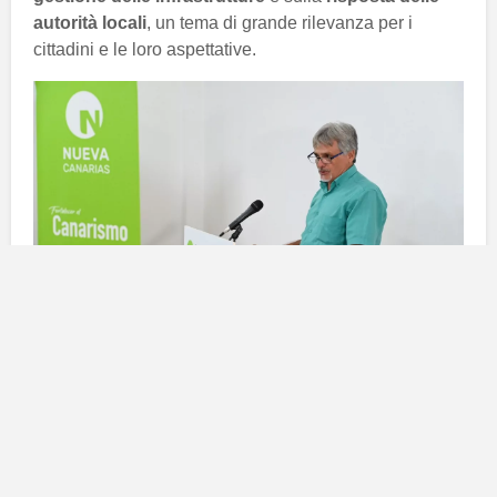
autorità locali
, un tema di grande rilevanza per i
cittadini e le loro aspettative.
La denuncia del comitato locale
Servando Pérez
, presidente del
Comitato Locale di
Nuova Canaria-Bloque Canarista
, ha sollevato forti
lamentele riguardo all’
inefficienza
nella gestione delle
riparazioni della tubatura. Secondo
Pérez
, l’ultima