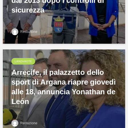
dal 2013 dopo i controlli di
sicurezza
Redazione
LANZAROTE
Arrecife, il palazzetto dello
sport di Argana riapre giovedì
alle 18, annuncia Yonathan de
León
Redazione