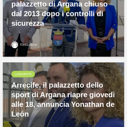
palazzetto di Argana chiuso
dal 2013 dopo i controlli di
sicurezza
Redazione
LANZAROTE
Arrecife, il palazzetto dello
sport di Argana riapre giovedì
alle 18, annuncia Yonathan de
León