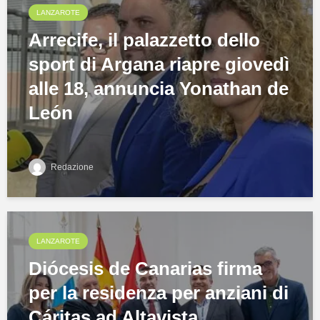
LANZAROTE
Arrecife, il palazzetto dello
sport di Argana riapre giovedì
alle 18, annuncia Yonathan de
León
Redazione
LANZAROTE
Diócesis de Canarias firma
per la residenza per anziani di
Cáritas ad Altavista,