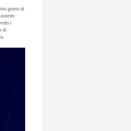
imi giorni di
e evento
endo i
o di
ta.