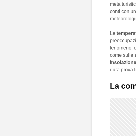
meta turisti
conti con u
meteorologi
Le
temperat
preoccupazio
fenomeno, c
come sulle
insolazion
dura prova l
La comb