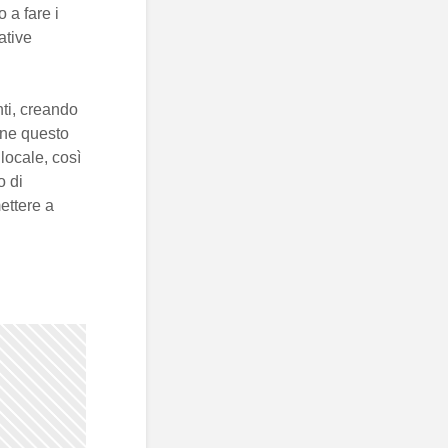
 a fare i
ative
ti, creando
ne questo
locale, così
o di
ettere a