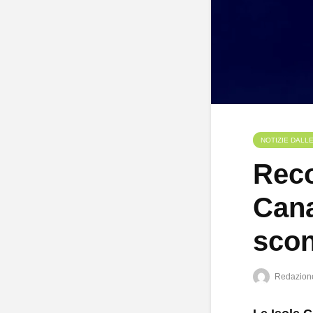
NOTIZIE DALL
Reco
Cana
scon
Redazion