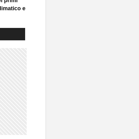
i primi
limatico e