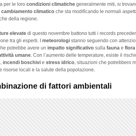
ca per le loro
condizioni climatiche
generalmente miti, si trovano
n
cambiamento climatico
che sta modificando le normali aspett
che della regione.
ure elevate
di questo novembre battono tutti i records preceden
ne tra gli esperti. I
meteorologi
stanno seguendo con attenzio
he potrebbe avere un
impatto significativo
sulla
fauna
e
flora
attività umane
. Con l’aumento delle temperature, esiste il rischi
e
,
incendi boschivi
e
stress idrico
, situazioni che potrebbero m
e risorse locali e la salute della popolazione.
inazione di fattori ambientali