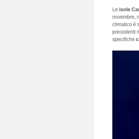
Le
isole Ca
novembre, r
climatico è 
precedenti r
specifiche
c