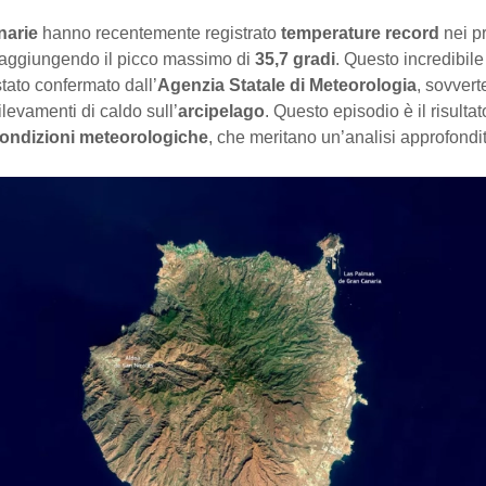
narie
hanno recentemente registrato
temperature record
nei pr
aggiungendo il picco massimo di
35,7 gradi
. Questo incredibil
stato confermato dall’
Agenzia Statale di Meteorologia
, sovvert
ilevamenti di caldo sull’
arcipelago
. Questo episodio è il risultat
ondizioni meteorologiche
, che meritano un’analisi approfondi