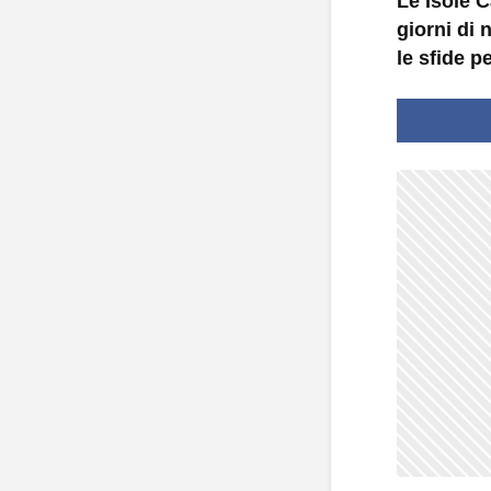
Le Isole C
giorni di
le sfide p