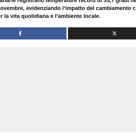
anarie registrano temperature record di 35,7 gradi ne
 novembre, evidenziando l’impatto del cambiamento c
er la vita quotidiana e l’ambiente locale.