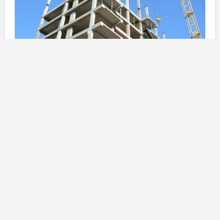
L’incidente e l’intervento dei
soccorsi
Il gravissimo incidente si è verificato intorno alle 12:30
di oggi, secondo le informazioni fornite dal
Centro
Coordinatore delle Emergenze e della Sicurezza
112
. Il lavoratore, il cui nome non è stato reso noto, ha
subito diversi traumi gravi a seguito della caduta.
Immediatamente dopo l’accaduto, sono stati attivati i
soccorsi, che hanno raggiunto prontamente il luogo del
sinistro. Gli operatori sanitari hanno prestato
assistenza sul posto e, considerata la gravità delle
ferite, hanno deciso di trasferire il ferito al vicino
Hospital Universitario Insular di Gran Canaria
. Il