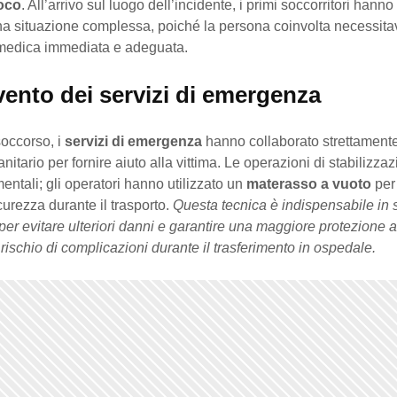
uoco
. All’arrivo sul luogo dell’incidente, i primi soccorritori hann
na situazione complessa, poiché la persona coinvolta necessita
medica immediata e adeguata.
vento dei servizi di emergenza
 soccorso, i
servizi di emergenza
hanno collaborato strettamente
nitario per fornire aiuto alla vittima. Le operazioni di stabilizz
entali; gli operatori hanno utilizzato un
materasso a vuoto
per 
curezza durante il trasporto.
Questa tecnica è indispensabile in s
r evitare ulteriori danni e garantire una maggiore protezione al 
 rischio di complicazioni durante il trasferimento in ospedale.