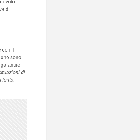
o dovuto
va di
 con il
azione sono
garantire
ituazioni di
ferito,