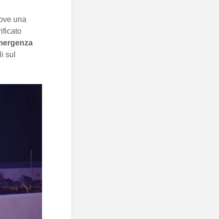
dove una
ificato
Emergenza
i sul