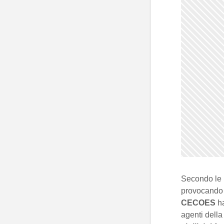
Secondo le i
provocando 
CECOES
ha
agenti dell