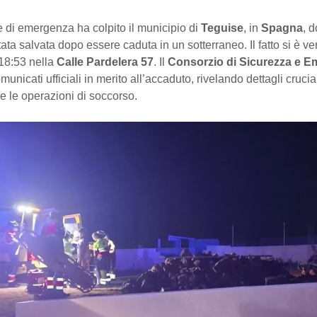
 di emergenza ha colpito il municipio di
Teguise
, in
Spagna
, 
ata salvata dopo essere caduta in un sotterraneo. Il fatto si è ver
 18:53 nella
Calle Pardelera 57
. Il
Consorzio di Sicurezza e 
municati ufficiali in merito all’accaduto, rivelando dettagli crucial
e le operazioni di soccorso.