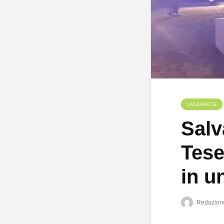
LANZAROTE
Salv
Tese
in u
Redazion