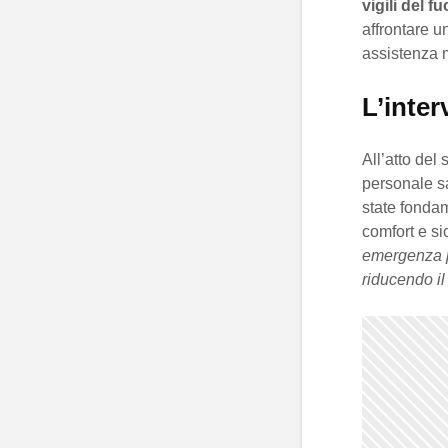
vigili del f
affrontare u
assistenza 
L’inter
All’atto del
personale sa
state fondam
comfort e si
emergenza pe
riducendo il