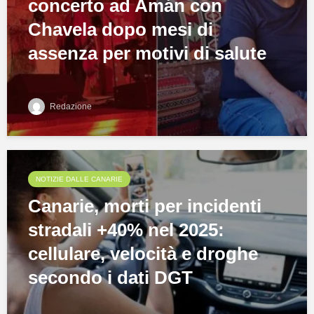
concerto ad Amán con
Chavela dopo mesi di
assenza per motivi di salute
Redazione
NOTIZIE DALLE CANARIE
Canarie, morti per incidenti
stradali +40% nel 2025:
cellulare, velocità e droghe
secondo i dati DGT