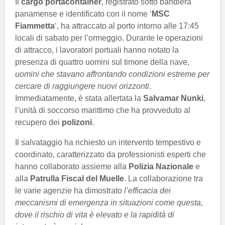
Il
cargo portacontainer
, registrato sotto bandiera
panamense e identificato con il nome ‘
MSC
Fiammetta
‘, ha attraccato al porto intorno alle 17:45
locali di sabato per l’ormeggio. Durante le operazioni
di attracco, i lavoratori portuali hanno notato la
presenza di quattro uomini sul timone della nave,
uomini che stavano affrontando condizioni estreme per
cercare di raggiungere nuovi orizzonti
.
Immediatamente, è stata allertata la
Salvamar Nunki
,
l’unità di soccorso marittimo che ha provveduto al
recupero dei
polizoni
.
Il salvataggio ha richiesto un intervento tempestivo e
coordinato, caratterizzato da professionisti esperti che
hanno collaborato assieme alla
Polizia Nazionale
e
alla
Patrulla Fiscal del Muelle
. La collaborazione tra
le varie agenzie ha dimostrato
l’efficacia dei
meccanismi di emergenza in situazioni come questa,
dove il rischio di vita è elevato e la rapidità di