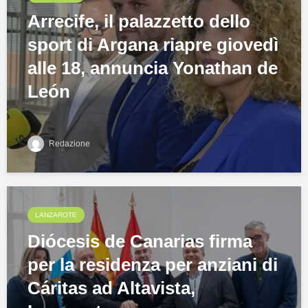
Arrecife, il palazzetto dello
sport di Argana riapre giovedì
alle 18, annuncia Yonathan de
León
Redazione
LANZAROTE
Diócesis de Canarias firma
per la residenza per anziani di
Cáritas ad Altavista,