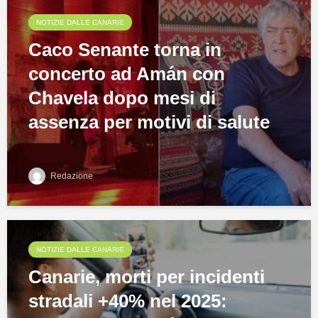
NOTIZIE DALLE CANARIE
Caco Senante torna in
concerto ad Amán con
Chavela dopo mesi di
assenza per motivi di salute
Redazione
NOTIZIE DALLE CANARIE
Canarie, morti per incidenti
stradali +40% nel 2025: