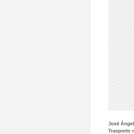
José Ánge
Trasporto
n