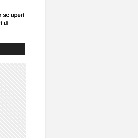
n scioperi
i di