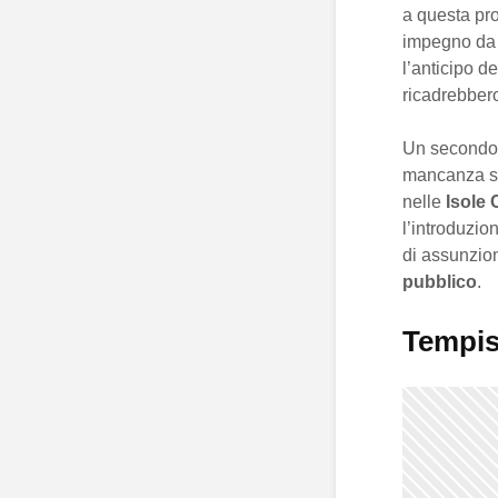
a questa pro
impegno da 
l’anticipo d
ricadrebbero
Un secondo 
mancanza st
nelle
Isole 
l’introduzio
di assunzion
pubblico
.
Tempis