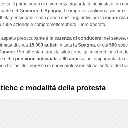
testa. Il primo punto di divergenza riguarda la richiesta di un ch
parte del
Governo di Spagna
. Le imprese vogliono assicurazi
ell’età pensionabile non generi costi aggiuntivi per la
sicurezza 
 sulle aziende e comprometterebbero il loro operato.
aspetto preoccupante è la
carenza di conducenti
nel settore,
imata di circa
15.000 autisti
in tutta la
Spagna
, di cui
500
spec
Canarie
. Per affrontare questa situazione, gli imprenditori chie
ne della
pensione anticipata
a
60 anni
sia accompagnata da un 
e che faciliti l’ingresso di nuovi professionisti nel settore del
tr
tiche e modalità della protesta