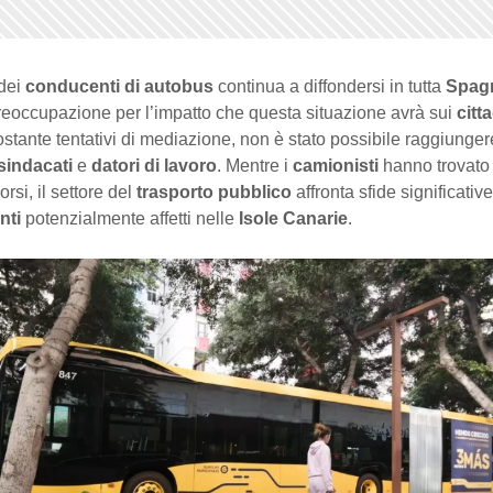
 dei
conducenti di autobus
continua a diffondersi in tutta
Spag
reoccupazione per l’impatto che questa situazione avrà sui
citt
stante tentativi di mediazione, non è stato possibile raggiunger
sindacati
e
datori di lavoro
. Mentre i
camionisti
hanno trovato 
orsi, il settore del
trasporto pubblico
affronta sfide significativ
nti
potenzialmente affetti nelle
Isole Canarie
.