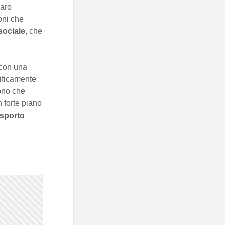
iaro
oni che
sociale
, che
 con una
ificamente
dono che
forte piano
asporto