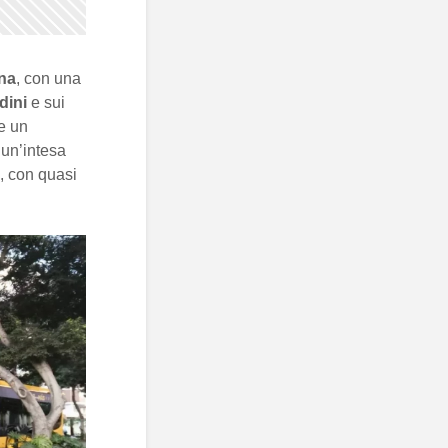
na
, con una
adini
e sui
e un
un’intesa
e, con quasi