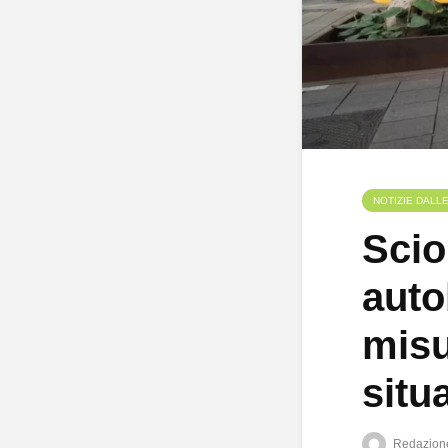
NOTIZIE DALL
Scio
auto
misu
situ
Redazion