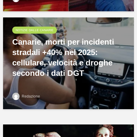
NOTIZIE DALLE CANARIE
Canarie, morti per incidenti
stradali +40% nel 2025:
cellulare, velocità e droghe
secondo i dati DGT
Redazione