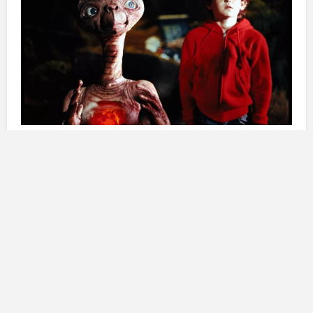
Riconoscimenti a personalità del
cinema fantastico
Henry Thomas
, celebre nel mondo del cinema per la
sua interpretazione nel film diretto da
Steven
Spielberg
nel 1982, sarà protagonista di una serata
speciale durante la quale riceverà il premio il 17
novembre. Il
Festival di Tenerife
non si limita a
onorare solo Thomas; un altro attore affermato, il
spagnolo
Javier Botet
, si è guadagnato anche lui il