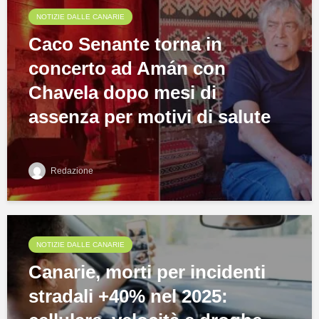
NOTIZIE DALLE CANARIE
Caco Senante torna in
concerto ad Amán con
Chavela dopo mesi di
assenza per motivi di salute
Redazione
NOTIZIE DALLE CANARIE
Canarie, morti per incidenti
stradali +40% nel 2025: