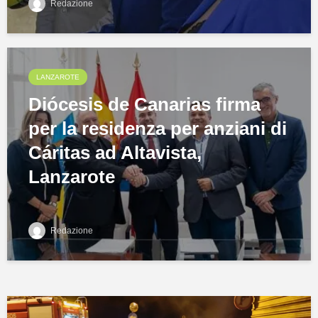
Redazione
LANZAROTE
Diócesis de Canarias firma
per la residenza per anziani di
Cáritas ad Altavista,
Lanzarote
Redazione