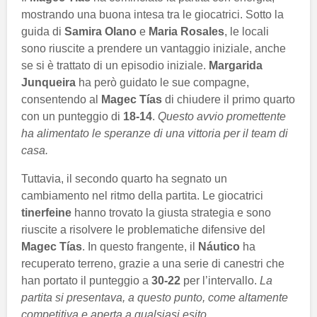
mostrando una buona intesa tra le giocatrici. Sotto la
guida di
Samira Olano
e
Maria Rosales
, le locali
sono riuscite a prendere un vantaggio iniziale, anche
se si è trattato di un episodio iniziale.
Margarida
Junqueira
ha però guidato le sue compagne,
consentendo al
Magec Tías
di chiudere il primo quarto
con un punteggio di
18-14
.
Questo avvio promettente
ha alimentato le speranze di una vittoria per il team di
casa.
Tuttavia, il secondo quarto ha segnato un
cambiamento nel ritmo della partita. Le giocatrici
tinerfeine
hanno trovato la giusta strategia e sono
riuscite a risolvere le problematiche difensive del
Magec Tías
. In questo frangente, il
Náutico
ha
recuperato terreno, grazie a una serie di canestri che
han portato il punteggio a
30-22
per l’intervallo.
La
partita si presentava, a questo punto, come altamente
competitiva e aperta a qualsiasi esito.