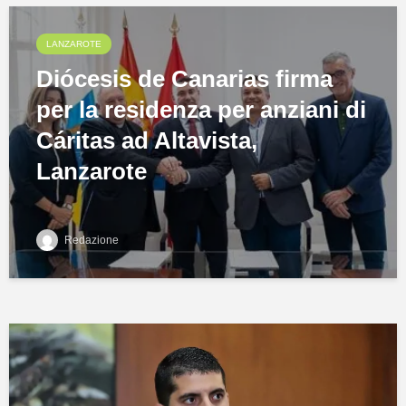
LANZAROTE
Diócesis de Canarias firma
per la residenza per anziani di
Cáritas ad Altavista,
Lanzarote
Redazione