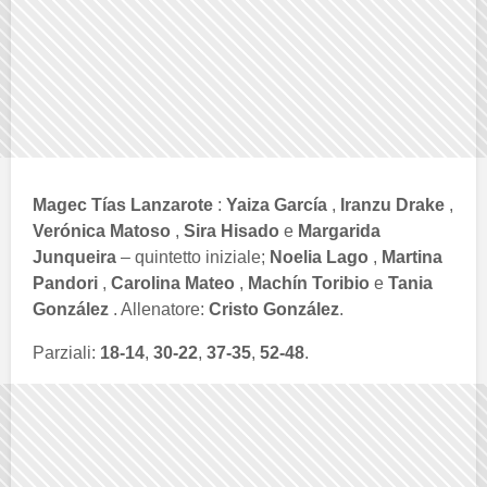
Magec Tías Lanzarote
:
Yaiza García
,
Iranzu Drake
,
Verónica Matoso
,
Sira Hisado
e
Margarida
Junqueira
– quintetto iniziale;
Noelia Lago
,
Martina
Pandori
,
Carolina Mateo
,
Machín Toribio
e
Tania
González
. Allenatore:
Cristo González
.
Parziali:
18-14
,
30-22
,
37-35
,
52-48
.