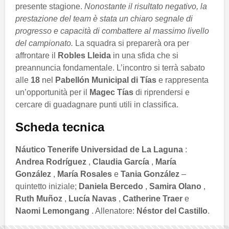
presente stagione.
Nonostante il risultato negativo, la
prestazione del team è stata un chiaro segnale di
progresso e capacità di combattere al massimo livello
del campionato.
La squadra si preparerà ora per
affrontare il
Robles Lleida
in una sfida che si
preannuncia fondamentale. L’incontro si terrà sabato
alle
18
nel
Pabellón Municipal di Tías
e rappresenta
un’opportunità per il
Magec Tías
di riprendersi e
cercare di guadagnare punti utili in classifica.
Scheda tecnica
Náutico Tenerife Universidad de La Laguna
:
Andrea Rodríguez
,
Claudia García
,
María
González
,
María Rosales
e
Tania González
–
quintetto iniziale;
Daniela Bercedo
,
Samira Olano
,
Ruth Muñoz
,
Lucía Navas
,
Catherine Traer
e
Naomi Lemongang
. Allenatore:
Néstor del Castillo
.