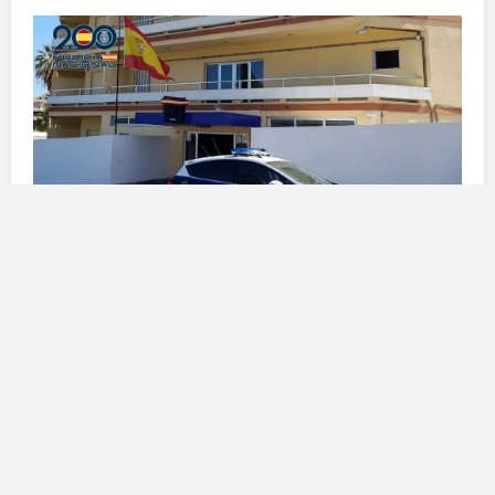
L’operazione della Polizia
Nazionale
Nell’ambito di un’indagine mirata a combattere la
criminalità violenta
, la
Polizia Nazionale
ha
identificato e arrestato due individui dopo aver
compiuto un’analisi approfondita delle segnalazioni di
furti con violenza
. Il focus principale era