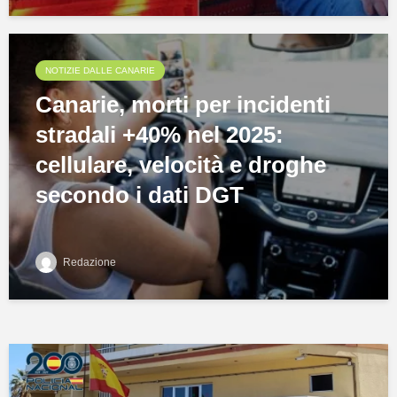
NOTIZIE DALLE CANARIE
Canarie, morti per incidenti
stradali +40% nel 2025:
cellulare, velocità e droghe
secondo i dati DGT
Redazione