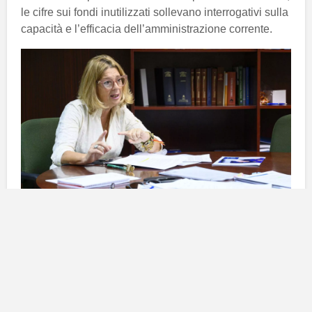
le cifre sui fondi inutilizzati sollevano interrogativi sulla
capacità e l’efficacia dell’amministrazione corrente.
L’aumento delle liste d’attesa per
l’assistenza sociosanitaria
Il
Gruppo Popolare
ha denunciato che attualmente
circa
4.000
persone sono in attesa di una piazza
pubblica in centri di assistenza a
Gran Canaria
.