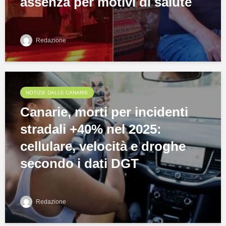
assenza per motivi di salute
Redazione
NOTIZIE DALLE CANARIE
Canarie, morti per incidenti
stradali +40% nel 2025:
cellulare, velocità e droghe
secondo i dati DGT
Redazione