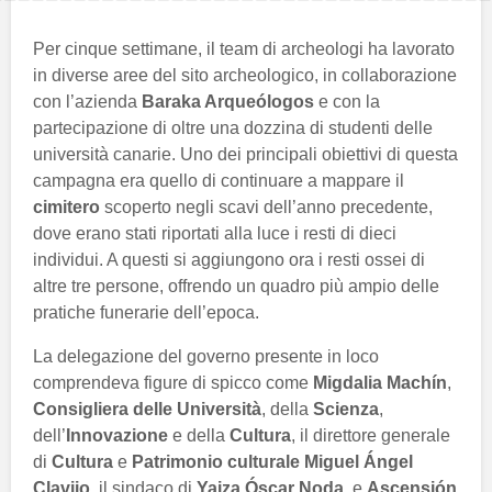
Per cinque settimane, il team di archeologi ha lavorato
in diverse aree del sito archeologico, in collaborazione
con l’azienda
Baraka Arqueólogos
e con la
partecipazione di oltre una dozzina di studenti delle
università canarie. Uno dei principali obiettivi di questa
campagna era quello di continuare a mappare il
cimitero
scoperto negli scavi dell’anno precedente,
dove erano stati riportati alla luce i resti di dieci
individui. A questi si aggiungono ora i resti ossei di
altre tre persone, offrendo un quadro più ampio delle
pratiche funerarie dell’epoca.
La delegazione del governo presente in loco
comprendeva figure di spicco come
Migdalia Machín
,
Consigliera delle Università
, della
Scienza
,
dell’
Innovazione
e della
Cultura
, il direttore generale
di
Cultura
e
Patrimonio culturale
Miguel Ángel
Clavijo
, il sindaco di
Yaiza
Óscar Noda
, e
Ascensión