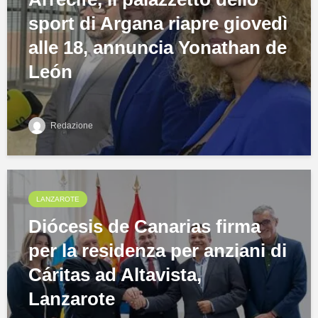
sport di Argana riapre giovedì
alle 18, annuncia Yonathan de
León
Redazione
LANZAROTE
Diócesis de Canarias firma
per la residenza per anziani di
Cáritas ad Altavista,
Lanzarote