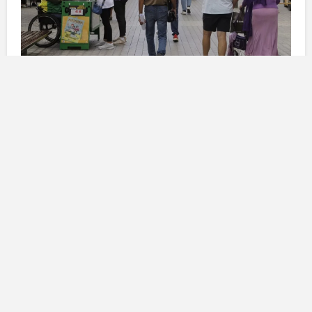
Rodríguez: il cognome
predominante
Rodríguez
è il
cognome
più prevalente nella
provincia di
Las Palmas
, portato da quasi
45.000
persone. Questa diffusione ne fa un elemento distintivo
nell’identità della popolazione locale. Un ulteriore dato
rilevante è che circa
39.000
persone hanno
Rodríguez
come secondo
cognome
. Nessun altro
cognome
offre una così ampia presenza nella
popolazione canaria. In particolare, ci sono
2.650
individui che portano
Rodríguez
sia come primo che
come secondo
cognome
, sottolineando così la sua