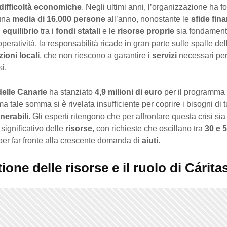
difficoltà economiche
. Negli ultimi anni, l’organizzazione ha fo
 una
media di 16.000 persone
all’anno, nonostante le
sfide fina
n
equilibrio
tra i
fondi statali
e le
risorse proprie
sia fondament
operatività, la responsabilità ricade in gran parte sulle spalle del
ioni locali
, che non riescono a garantire i
servizi
necessari per
i.
elle Canarie
ha stanziato
4,9 milioni di euro
per il programma 
a tale somma si è rivelata insufficiente per coprire i bisogni di tu
nerabili
. Gli esperti ritengono che per affrontare questa crisi si
ignificativo delle
risorse
, con richieste che oscillano tra
30 e 5
per far fronte alla crescente domanda di
aiuti
.
ione delle risorse e il ruolo di Cárita