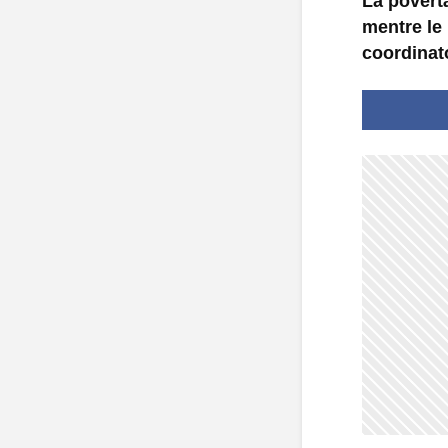
La povertà
mentre le 
coordinato