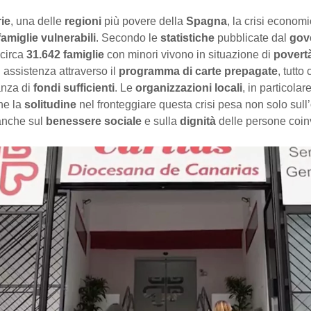
ie
, una delle
regioni
più povere della
Spagna
, la crisi econom
famiglie vulnerabili
. Secondo le
statistiche
pubblicate dal
gov
 circa
31.642 famiglie
con minori vivono in situazione di
povert
 assistenza attraverso il
programma di carte prepagate
, tutto
anza di
fondi sufficienti
. Le
organizzazioni locali
, in particolar
he la
solitudine
nel fronteggiare questa crisi pesa non solo sull’
anche sul
benessere sociale
e sulla
dignità
delle persone coinv