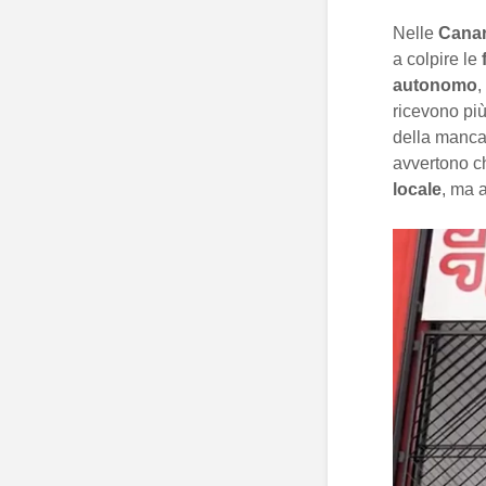
Nelle
Canar
a colpire le
autonomo
,
ricevono più
della manc
avvertono c
locale
, ma 