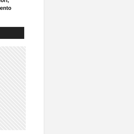
ori,
vento