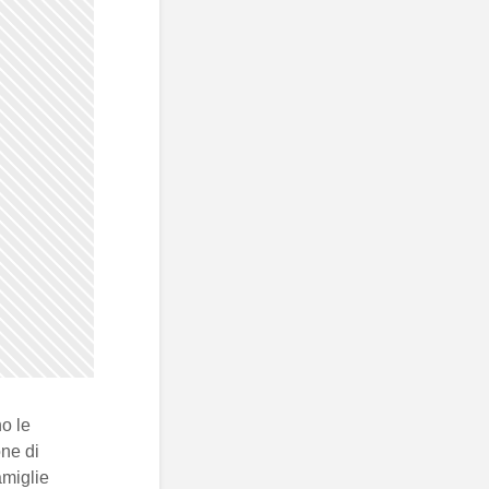
o le
one di
amiglie