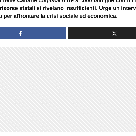
 nelle Canarie colpisce oltre 31.000 famiglie con min
risorse statali si rivelano insufficienti. Urge un inter
 per affrontare la crisi sociale ed economica.