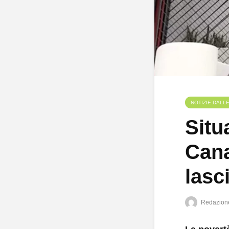
NOTIZIE DALL
Situ
Cana
lasc
Redazion