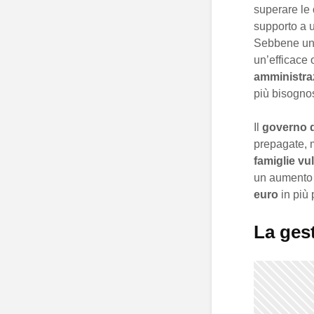
superare le
supporto a
Sebbene u
un’efficace 
amministraz
più bisognos
Il
governo d
prepagate, m
famiglie vul
un aumento s
euro
in più 
La gest