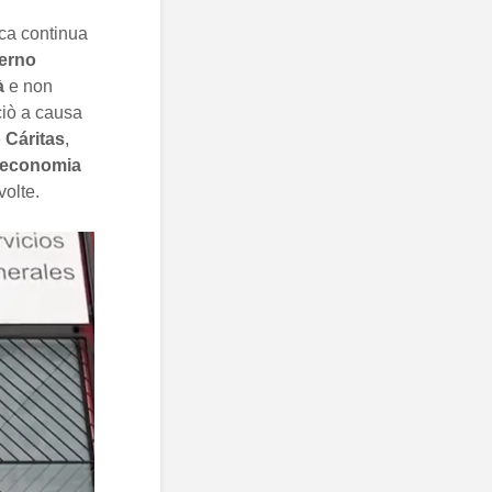
ica continua
erno
à
e non
 ciò a causa
e
Cáritas
,
economia
olte.