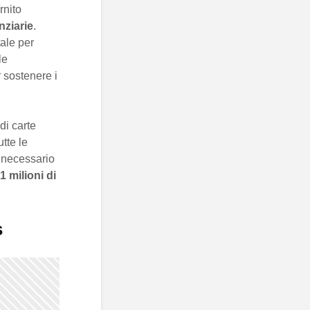
rnito
nziarie
.
ale per
le
 sostenere i
di carte
tte le
a necessario
1 milioni di
s