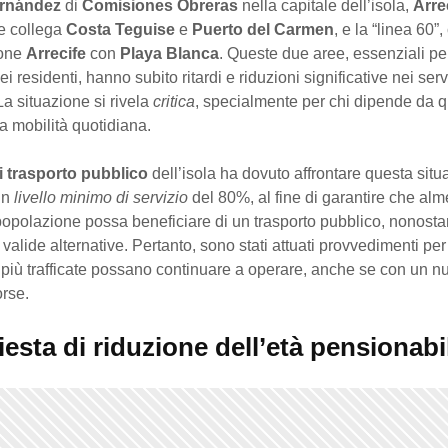
ernández
di
Comisiones Obreras
nella capitale dell’isola,
Arre
he collega
Costa Teguise
e
Puerto del Carmen
, e la “linea 60”
ione
Arrecife
con
Playa Blanca
. Queste due aree, essenziali per
ei residenti, hanno subito ritardi e riduzioni significative nei serv
 La situazione si rivela
critica
, specialmente per chi dipende da q
ia mobilità quotidiana.
i trasporto pubblico
dell’isola ha dovuto affrontare questa sit
un
livello minimo di servizio
del 80%, al fine di garantire che al
popolazione possa beneficiare di un trasporto pubblico, nonosta
 valide alternative. Pertanto, sono stati attuati provvedimenti pe
più trafficate possano continuare a operare, anche se con un 
orse.
iesta di riduzione dell’età pensionabi