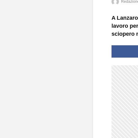
Redazion
A Lanzarot
lavoro per
sciopero n