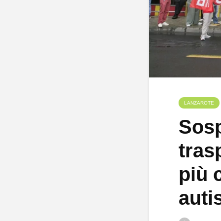
LANZAROTE
Sosp
tras
più 
autis