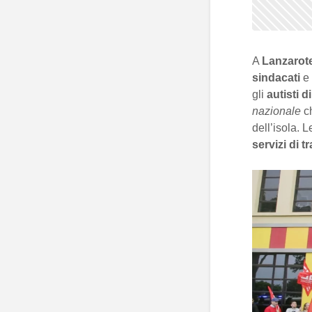
A
Lanzarot
sindacati
e
gli
autisti 
nazionale
ch
dell’isola. 
servizi di 