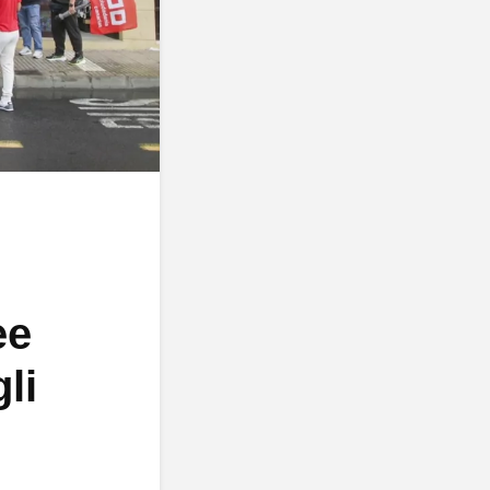
ee
li