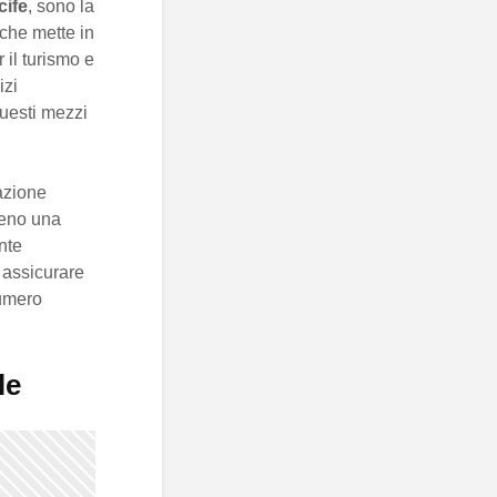
cife
, sono la
, che mette in
 il turismo e
izi
uesti mezzi
uazione
meno una
nte
r assicurare
numero
le