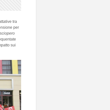
ttative tra
pensione per
sciopero
equentate
mpatto sui