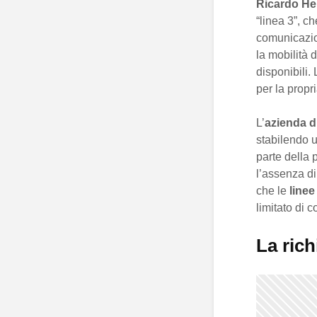
Ricardo H
“linea 3”, c
comunicaz
la mobilità d
disponibili.
per la propr
L’
azienda d
stabilendo 
parte della 
l’assenza di
che le
linee
limitato di c
La rich