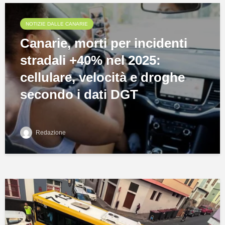
NOTIZIE DALLE CANARIE
Canarie, morti per incidenti
stradali +40% nel 2025:
cellulare, velocità e droghe
secondo i dati DGT
Redazione