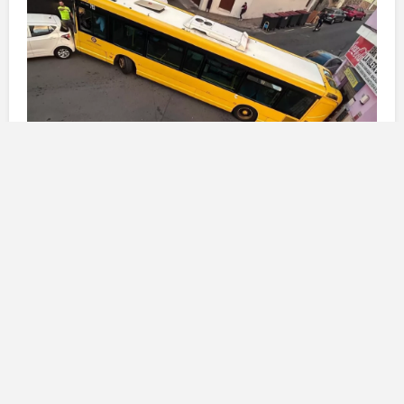
La dinamica dell’incidente
Il blocco dell’autobus è avvenuto a causa di una
manovra particolarmente complessa, tipica delle
strade strette di quartieri storici come
La Isleta
.
Secondo quanto riferito da
testimoni oculari
, l’autobus
stava tentando di effettuare una svolta, ma ha trovato
ostacoli sia nella manovra che nello spazio
disponibile. Questa situazione ha provocato
un’immediata immobilizzazione del veicolo, che non è
riuscito a proseguire né a retrocedere.