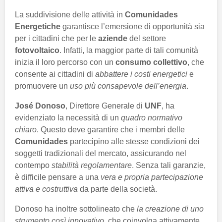
La suddivisione delle attività in
Comunidades
Energetiche
garantisce l’emersione di opportunità sia
per i cittadini che per le
aziende
del settore
fotovoltaico
. Infatti, la maggior parte di tali comunità
inizia il loro percorso con un
consumo collettivo
, che
consente ai cittadini di
abbattere i costi energetici
e
promuovere un
uso più consapevole dell’energia
.
José Donoso
, Direttore Generale di
UNF
, ha
evidenziato la necessità di un
quadro normativo
chiaro
. Questo deve garantire che i membri delle
Comunidades
partecipino alle stesse condizioni dei
soggetti tradizionali del mercato, assicurando nel
contempo
stabilità regolamentare
. Senza tali garanzie,
è difficile pensare a una
vera e propria partecipazione
attiva e costruttiva
da parte della società.
Donoso ha inoltre sottolineato che
la creazione di uno
strumento così innovativo
, che coinvolga attivamente