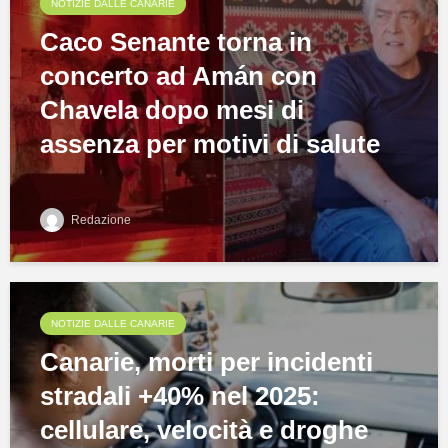
NOTIZIE DALLE CANARIE
Caco Senante torna in
concerto ad Amán con
Chavela dopo mesi di
assenza per motivi di salute
Redazione
NOTIZIE DALLE CANARIE
Canarie, morti per incidenti
stradali +40% nel 2025:
cellulare, velocità e droghe