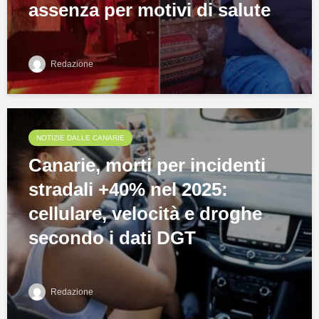
assenza per motivi di salute
Redazione
NOTIZIE DALLE CANARIE
Canarie, morti per incidenti
stradali +40% nel 2025:
cellulare, velocità e droghe
secondo i dati DGT
Redazione