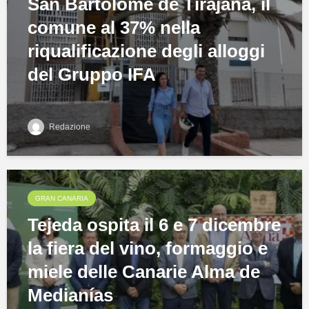
San Bartolomé de Tirajana, il
comune al 37% nella
riqualificazione degli alloggi
del Gruppo IFA
Redazione
GRAN CANARIA
Tejeda ospita il 6 e 7 dicembre
la fiera del vino, formaggio e
miele delle Canarie Alma de
Medianías