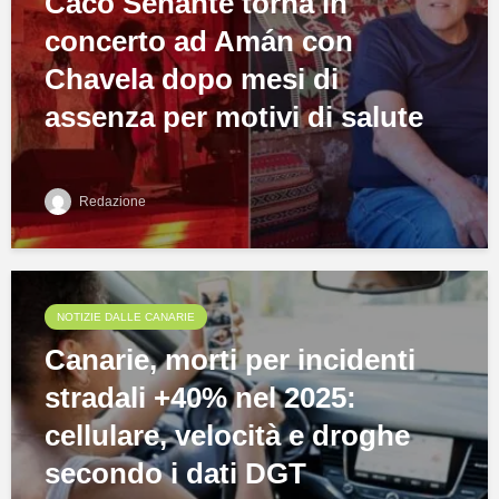
Caco Senante torna in
concerto ad Amán con
Chavela dopo mesi di
assenza per motivi di salute
Redazione
NOTIZIE DALLE CANARIE
Canarie, morti per incidenti
stradali +40% nel 2025:
cellulare, velocità e droghe
secondo i dati DGT