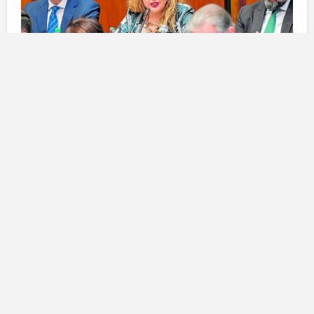
Servizio di alloggio per persone
con disturbi mentali
Il servizio proposto dal
Cabildo di Gran Canaria
è
strutturato per offrire supporto residenziale a individui
con
disturbi mentali gravi
. A partire dal
1 gennaio
2025
, questo servizio si propone di aumentare la
qualità della vita
dei beneficiari, attualmente pari a
93
,
con la previsione di ampliare il supporto a un numero
maggiore di persone.
L’obiettivo è quello di
suddividere gli alloggi in base alle esigenze specifiche
dei beneficiari, garantendo così una risposta più
personalizzata e adeguata
.