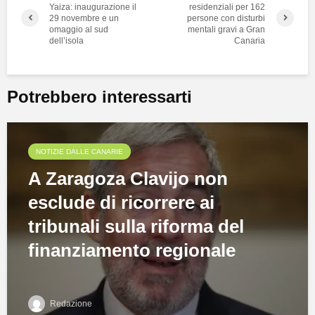
Yaiza: inaugurazione il
residenziali per 162
29 novembre e un
persone con disturbi
omaggio al sud
mentali gravi a Gran
dell’isola
Canaria
Potrebbero interessarti
NOTIZIE DALLE CANARIE
A Zaragoza Clavijo non
esclude di ricorrere ai
tribunali sulla riforma del
finanziamento regionale
Redazione