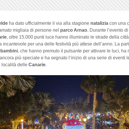
elde
ha dato ufficialmente il via alla stagione
natalizia
con una c
iamato migliaia di persone nel
parco Arnao
. Durante l’evento d
rie
, oltre 15.000 punti luce hanno illuminato le strade della citt
 incantevole per una delle festività più attese dell’anno. La pa
i
bambini
, che hanno premuto il pulsante per attivare le luci, ha 
ancora più speciale e ha segnato l’inizio di una serie di eventi le
 località delle
Canarie
.