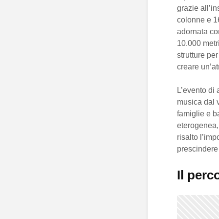
grazie all’i
colonne e 16
adornata con
10.000 metri 
strutture pe
creare un’at
L’evento di 
musica dal 
famiglie e 
eterogenea, 
risalto l’im
prescindere 
Il perc