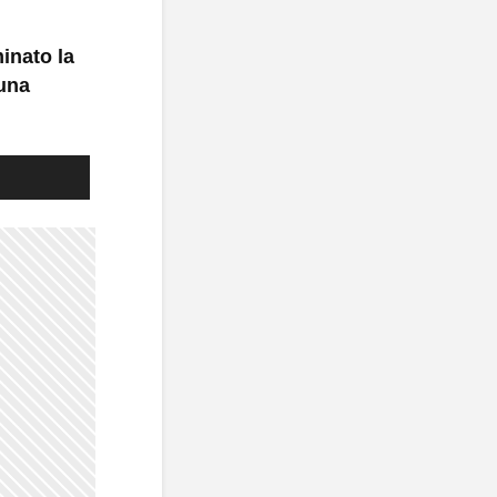
inato la
 una