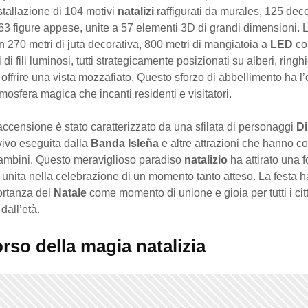
nstallazione di 104 motivi
natalizi
raffigurati da murales, 125 dec
3 figure appese, unite a 57 elementi 3D di grandi dimensioni. La
 270 metri di juta decorativa, 800 metri di mangiatoia a
LED
co
di fili luminosi, tutti strategicamente posizionati su alberi, ringhi
r offrire una vista mozzafiato. Questo sforzo di abbellimento ha l’o
mosfera magica che incanti residenti e visitatori.
accensione è stato caratterizzato da una sfilata di personaggi
D
vivo eseguita dalla
Banda Isleña
e altre attrazioni che hanno co
bambini. Questo meraviglioso paradiso
natalizio
ha attirato una f
unita nella celebrazione di un momento tanto atteso. La festa 
portanza del
Natale
come momento di unione e gioia per tutti i citt
dall’età.
orso della magia natalizia