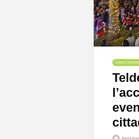
GRAN CANARI
Teld
l’ac
even
citta
Redazion