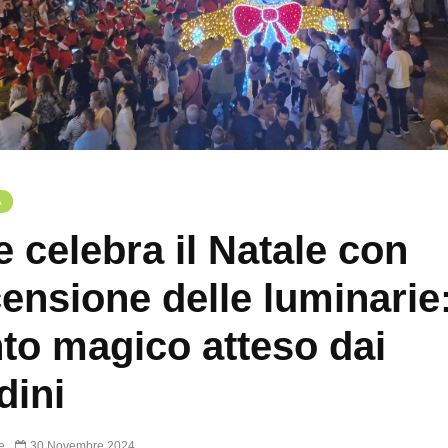
A
e celebra il Natale con
censione delle luminarie
to magico atteso dai
dini
e
30 Novembre 2024