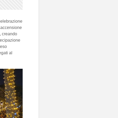
elebrazione
i accensione
à, creando
rtecipazione
reso
gati al