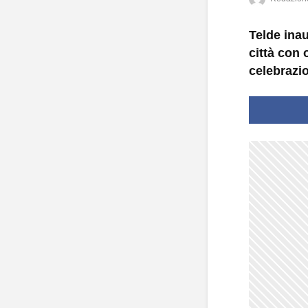
Telde inau
città con 
celebrazio