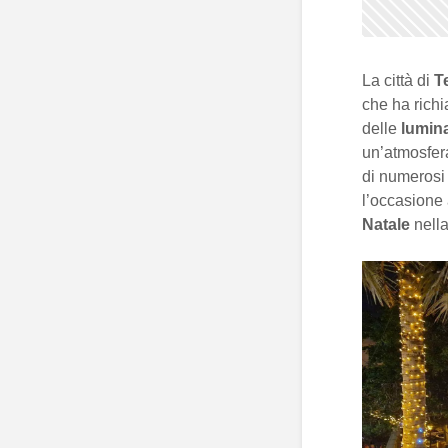
La città di
T
che ha rich
delle
lumina
un’atmosfera
di numeros
l’occasione 
Natale
nella