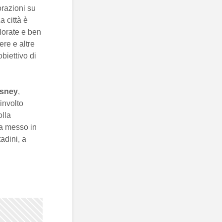
orazioni su
 città è
lorate e ben
ere e altre
biettivo di
isney
,
involto
olla
ha messo in
adini, a