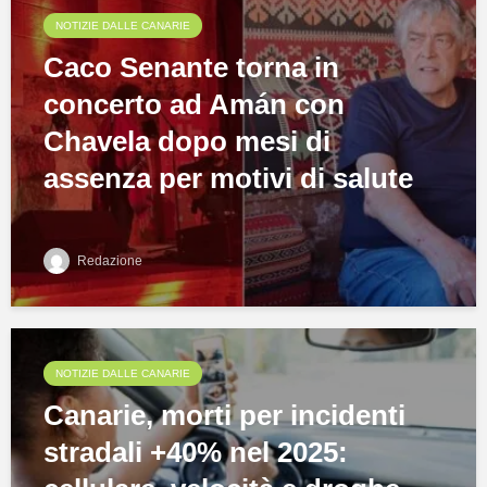
NOTIZIE DALLE CANARIE
Caco Senante torna in
concerto ad Amán con
Chavela dopo mesi di
assenza per motivi di salute
Redazione
NOTIZIE DALLE CANARIE
Canarie, morti per incidenti
stradali +40% nel 2025: