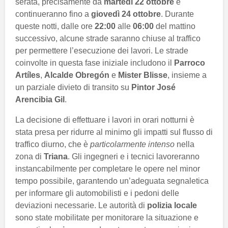
serata, precisamente da
martedì 22 ottobre
e
continueranno fino a
giovedì 24 ottobre
. Durante
queste notti, dalle ore
22:00
alle
06:00
del mattino
successivo, alcune strade saranno chiuse al traffico
per permettere l’esecuzione dei lavori. Le strade
coinvolte in questa fase iniziale includono il
Parroco
Artíles
,
Alcalde Obregón
e
Mister Blisse
, insieme a
un parziale divieto di transito su
Pintor José
Arencibia Gil
.
La decisione di effettuare i lavori in orari notturni è
stata presa per ridurre al minimo gli impatti sul flusso di
traffico diurno, che è
particolarmente intenso
nella
zona di
Triana
. Gli ingegneri e i tecnici lavoreranno
instancabilmente per completare le opere nel minor
tempo possibile, garantendo un’adeguata segnaletica
per informare gli automobilisti e i pedoni delle
deviazioni necessarie. Le autorità di
polizia locale
sono state mobilitate per monitorare la situazione e