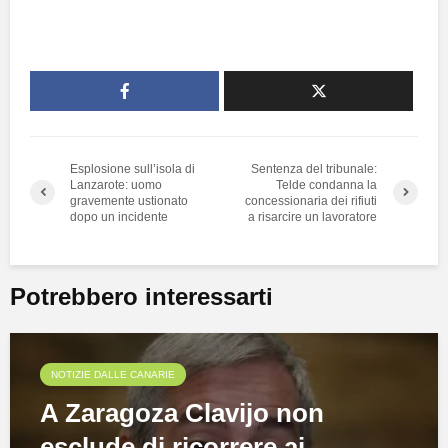
Esplosione sull’isola di
Sentenza del tribunale:
Lanzarote: uomo
Telde condanna la
gravemente ustionato
concessionaria dei rifiuti
dopo un incidente
a risarcire un lavoratore
Potrebbero interessarti
NOTIZIE DALLE CANARIE
A Zaragoza Clavijo non
esclude di ricorrere ai