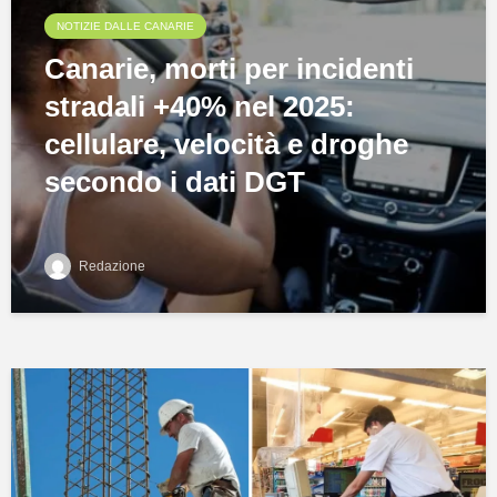
NOTIZIE DALLE CANARIE
Canarie, morti per incidenti
stradali +40% nel 2025:
cellulare, velocità e droghe
secondo i dati DGT
Redazione