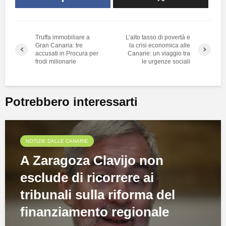
Truffa immobiliare a
L’alto tasso di povertà e
Gran Canaria: tre
la crisi economica alle
accusati in Procura per
Canarie: un viaggio tra
frodi milionarie
le urgenze sociali
Potrebbero interessarti
NOTIZIE DALLE CANARIE
A Zaragoza Clavijo non
esclude di ricorrere ai
tribunali sulla riforma del
finanziamento regionale