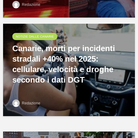
Redazione
NOTIZIE DALLE CANARIE
Canarie, morti per incidenti
stradali +40% nel 2025:
cellulare, velocità e droghe
secondo i dati DGT
Redazione