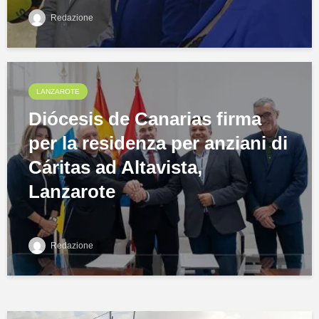
Redazione
LANZAROTE
Diócesis de Canarias firma
per la residenza per anziani di
Cáritas ad Altavista,
Lanzarote
Redazione