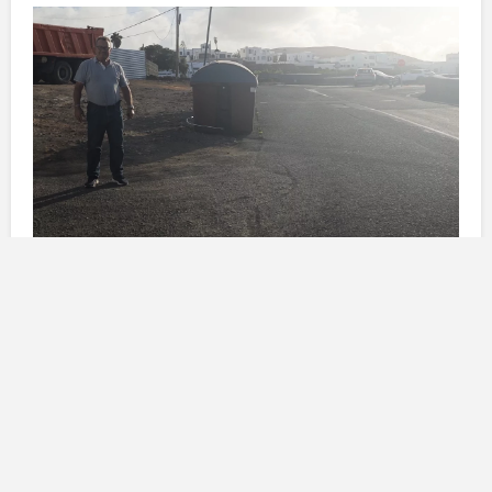
Necessità di una nuova fermata
per il trasporto pubblico
Per il
Partito Popolare
, la creazione di una nuova
fermata all’inizio della strada
El Cuchillo
è di
fondamentale importanza. Attualmente, i residenti
devono recarsi nel centro del paese o dirigersi verso la
fermata precedente, che si trova lungo una strada