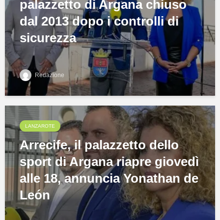
palazzetto di Argana chiuso
dal 2013 dopo i controlli di
sicurezza
Redazione
LANZAROTE
Arrecife, il palazzetto dello
sport di Argana riapre giovedì
alle 18, annuncia Yonathan de
León