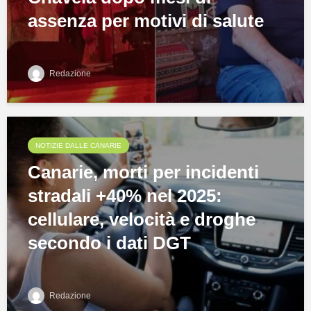
assenza per motivi di salute
Redazione
NOTIZIE DALLE CANARIE
Canarie, morti per incidenti
stradali +40% nel 2025:
cellulare, velocità e droghe
secondo i dati DGT
Redazione