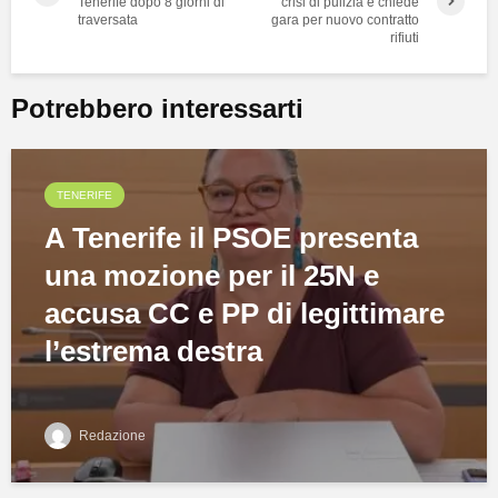
Tenerife dopo 8 giorni di
crisi di pulizia e chiede
traversata
gara per nuovo contratto
rifiuti
Potrebbero interessarti
TENERIFE
A Tenerife il PSOE presenta
una mozione per il 25N e
accusa CC e PP di legittimare
l’estrema destra
Redazione