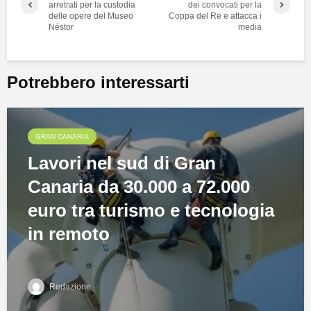
arretrati per la custodia
dei convocati per la
delle opere del Museo
Coppa del Re e attacca i
Néstor
media
Potrebbero interessarti
GRAN CANARIA
Lavori nel sud di Gran
Canaria da 30.000 a 72.000
euro tra turismo e tecnologia
in remoto
Redazione