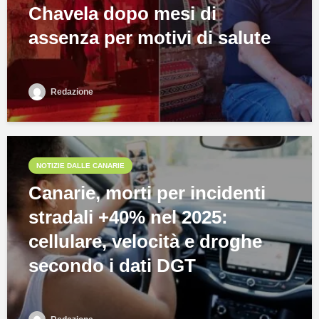
Chavela dopo mesi di
assenza per motivi di salute
Redazione
NOTIZIE DALLE CANARIE
Canarie, morti per incidenti
stradali +40% nel 2025:
cellulare, velocità e droghe
secondo i dati DGT