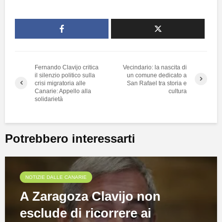
Fernando Clavijo critica
Vecindario: la nascita di
il silenzio politico sulla
un comune dedicato a
crisi migratoria alle
San Rafael tra storia e
Canarie: Appello alla
cultura
solidarietà
Potrebbero interessarti
NOTIZIE DALLE CANARIE
A Zaragoza Clavijo non
esclude di ricorrere ai