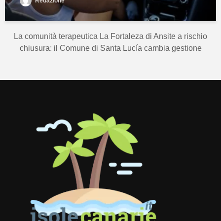
Redazione
La comunità terapeutica La Fortaleza di Ansite a rischio
chiusura: il Comune di Santa Lucía cambia gestione