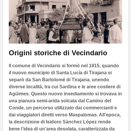
Origini storiche di
Vecindario
Il comune di
Vecindario
si formò nel
1815
, quando
il nuovo municipio di
Santa Lucía di Tirajana
si
separò da
San Bartolomé di Tirajana
, unendo
diverse località, tra cui
Sardina
e le aree costiere di
Agüimes
. Questo nuovo insediamento si trovava in
una pianura semi-arida solcata dal
Camino del
Conde
, un percorso utilizzato dai commercianti e
dai viaggiatori diretti verso
Maspalomas
. All’epoca,
la descrizione di
Isidoro Sánchez López
rende
bene l’idea di un’area desolata, caratterizzata da