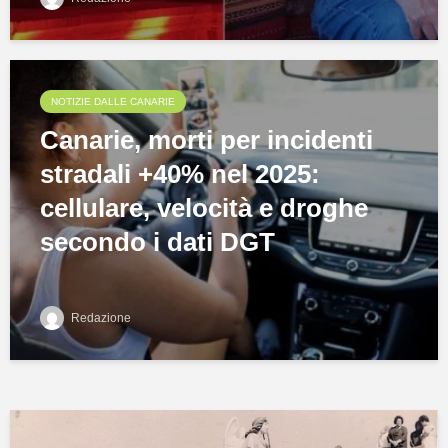
NOTIZIE DALLE CANARIE
Canarie, morti per incidenti
stradali +40% nel 2025:
cellulare, velocità e droghe
secondo i dati DGT
Redazione