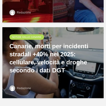
Redazione
NOTIZIE DALLE CANARIE
Canarie, morti per incidenti
stradali +40% nel 2025:
cellulare, velocità e droghe
secondo i dati DGT
Redazione