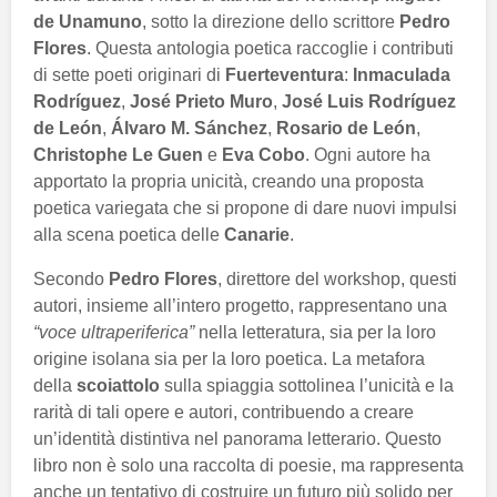
de Unamuno
, sotto la direzione dello scrittore
Pedro
Flores
. Questa antologia poetica raccoglie i contributi
di sette poeti originari di
Fuerteventura
:
Inmaculada
Rodríguez
,
José Prieto Muro
,
José Luis Rodríguez
de León
,
Álvaro M. Sánchez
,
Rosario de León
,
Christophe Le Guen
e
Eva Cobo
. Ogni autore ha
apportato la propria unicità, creando una proposta
poetica variegata che si propone di dare nuovi impulsi
alla scena poetica delle
Canarie
.
Secondo
Pedro Flores
, direttore del workshop, questi
autori, insieme all’intero progetto, rappresentano una
“voce ultraperiferica”
nella letteratura, sia per la loro
origine isolana sia per la loro poetica. La metafora
della
scoiattolo
sulla spiaggia sottolinea l’unicità e la
rarità di tali opere e autori, contribuendo a creare
un’identità distintiva nel panorama letterario. Questo
libro non è solo una raccolta di poesie, ma rappresenta
anche un tentativo di costruire un futuro più solido per