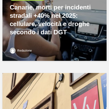
Canarie, morti per incidenti
stradali +40% nel 2025:
cellulare, velocità e droghe
secondo i dati DGT
Redazione