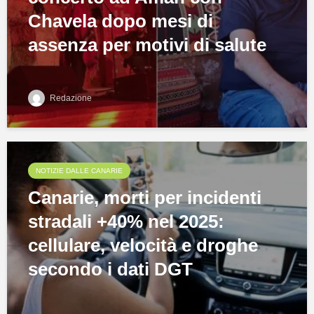
Chavela dopo mesi di
assenza per motivi di salute
Redazione
NOTIZIE DALLE CANARIE
Canarie, morti per incidenti
stradali +40% nel 2025:
cellulare, velocità e droghe
secondo i dati DGT