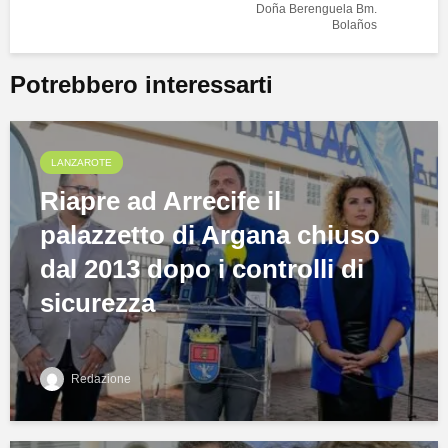
Doña Berenguela Bm.
Bolaños
Potrebbero interessarti
LANZAROTE
Riapre ad Arrecife il
palazzetto di Argana chiuso
dal 2013 dopo i controlli di
sicurezza
Redazione