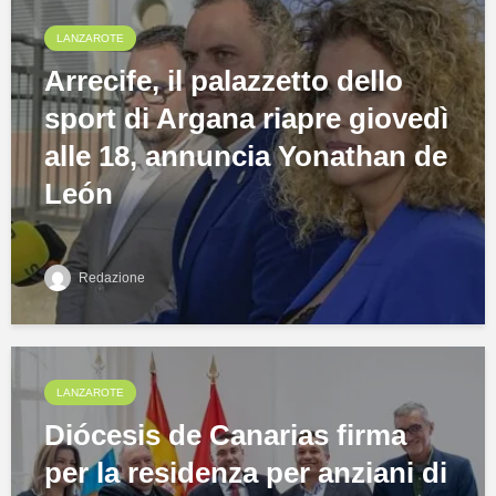
LANZAROTE
Arrecife, il palazzetto dello
sport di Argana riapre giovedì
alle 18, annuncia Yonathan de
León
Redazione
LANZAROTE
Diócesis de Canarias firma
per la residenza per anziani di