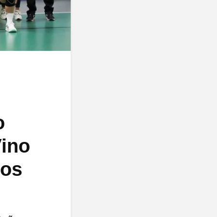
o
Vino
ños