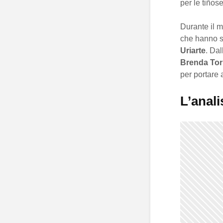
per le tiñose
Durante il m
che hanno s
Uriarte
. Dal
Brenda Tor
per portare 
L’anali