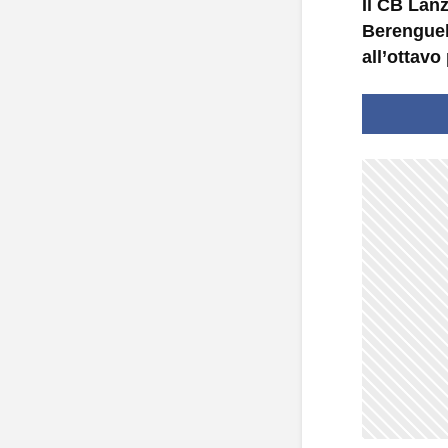
Il CB Lan
Berenguel
all’ottavo