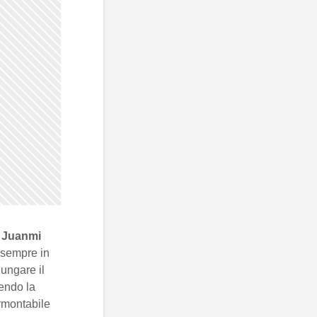
e
Juanmi
 sempre in
lungare il
dendo la
ormontabile