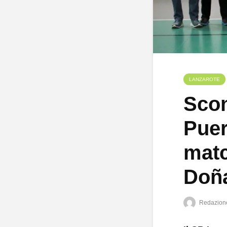
LANZAROTE
Scon
Puer
matc
Doña
Redazion