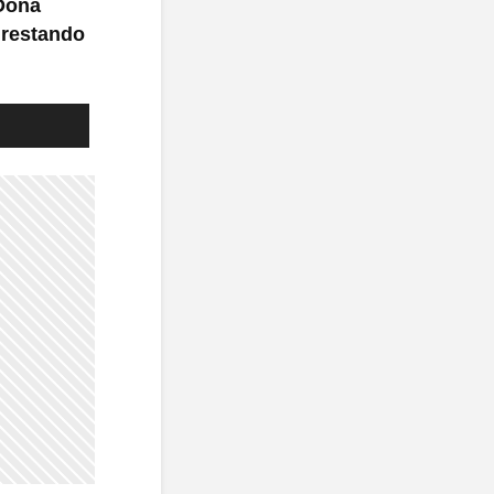
 Doña
 restando