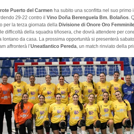
rote Puerto del Carmen
ha subito una sconfitta nel suo primo i
erdendo 29-22 contro il
Vino Doña Berenguela Bm. Bolaños
. 
o per la terza giornata della
Divisione di Onore Oro Femminil
le difficoltà della squadra tiñosera, che dovrà attendere per con
ia lontano da casa. La prossima opportunità si presenterà sabato
am affronterà l’
Uneatlantico Pereda
, un match rinviato della pr