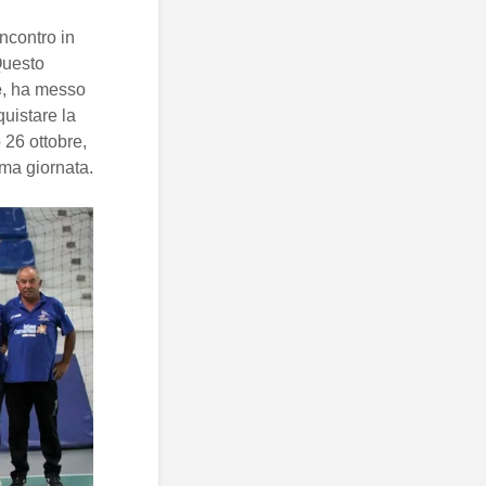
ncontro in
Questo
e
, ha messo
quistare la
 26 ottobre,
ima giornata.