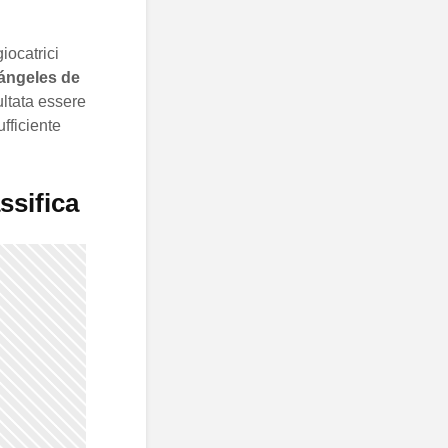
iocatrici
ángeles de
ultata essere
fficiente
assifica