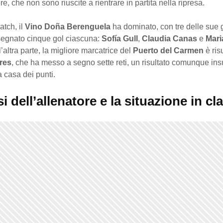
re, che non sono riuscite a rientrare in partita nella ripresa.
atch, il
Vino Doña Berenguela
ha dominato, con tre delle sue g
egnato cinque gol ciascuna:
Sofía Gull
,
Claudia Canas
e
Mari
l’altra parte, la migliore marcatrice del
Puerto del Carmen
è ris
res
, che ha messo a segno sette reti, un risultato comunque insu
a casa dei punti.
si dell’allenatore e la situazione in cl