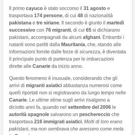
Il primo
cayuco
è stato soccorso il
31 agosto
e
trasportava
174 persone
, di cui
48
di nazionalità
pakistana
e
tre siriane
. Il secondo è giunto il
martedì
successivo
con
76 migranti
, di cui
65
si dichiarano
pakistani, accompagnati da alcuni
afghani
. Entrambi i
natanti sono partiti dalla
Mauritania
, che, stando alle
informazioni fornite dalle forze di sicurezza, è diventata
il principale punto di partenza per le imbarcazioni
dirette alle
Canarie
da inizio anno.
Questo fenomeno è inusuale, considerando che gli
arrivi di
migranti asiatici
abbastanza numerosi come
quelli riportati non si registravano da lungo tempo nelle
Canarie
. Le ultime stime sugli arrivi risalgono a
diciotto anni fa, quando nel
settembre del 2006
le
autorità spagnole
salvarono un
peschereccio
che
trasportava
216 immigrati asiatici
.
Molti di loro erano
pakistani, ma non sembrava che avessero come meta