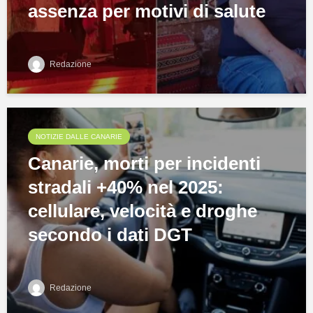
assenza per motivi di salute
Redazione
NOTIZIE DALLE CANARIE
Canarie, morti per incidenti
stradali +40% nel 2025:
cellulare, velocità e droghe
secondo i dati DGT
Redazione