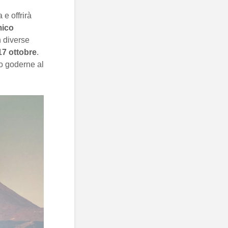
a e offrirà
mico
n diverse
17 ottobre
.
o goderne al