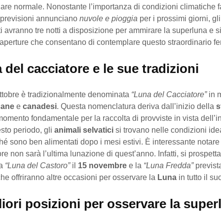
are normale. Nonostante l’importanza di condizioni climatiche f
 previsioni annunciano
nuvole e pioggia
per i prossimi giorni, gli
 avranno tre notti a disposizione per ammirare la superluna e s
ra aperture che consentano di contemplare questo straordinario 
 del cacciatore e le sue tradizioni
ttobre è tradizionalmente denominata
“Luna del Cacciatore”
in m
cane
e
canadesi
. Questa nomenclatura deriva dall’inizio della
s
momento fondamentale per la raccolta di provviste in vista dell’i
sto periodo, gli
animali selvatici
si trovano nelle condizioni idea
hé sono ben alimentati dopo i mesi estivi. È interessante notare
re non sarà l’ultima lunazione di quest’anno. Infatti, si prospett
la
“Luna del Castoro”
il
15 novembre
e la
“Luna Fredda”
prevista
che offriranno altre occasioni per osservare la
Luna
in tutto il s
iori posizioni per osservare la super