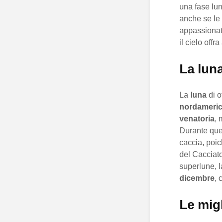
una fase lun
anche se le
appassionati
il cielo off
La luna
La
luna
di o
nordameri
venatoria
, 
Durante que
caccia, poic
del Cacciato
superlune, 
dicembre
, 
Le migl