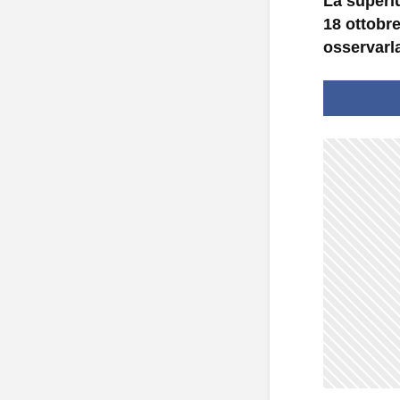
La superlu
18 ottobr
osservarla