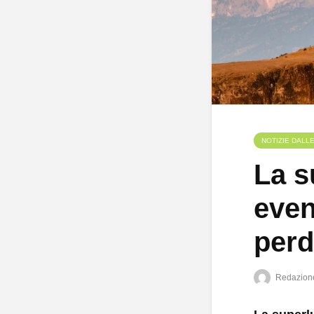
NOTIZIE DALL
La s
even
perd
Redazion