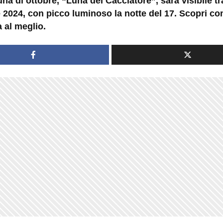
na di ottobre, “Luna del Cacciatore”, sarà visibile tra 
e 2024, con picco luminoso la notte del 17. Scopri c
 al meglio.