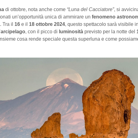
na
di ottobre, nota anche come
“Luna del Cacciatore”
, si avvicin
ionati un’opportunità unica di ammirare un
fenomeno astrono
. Tra il
16
e il
18 ottobre 2024
, questo spettacolo sarà visibile i
’
arcipelago
, con il picco di
luminosità
previsto per la notte del
nsieme cosa rende speciale questa superluna e come possiam