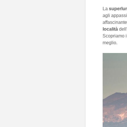
La
superlu
agli appass
affascinante
località
dell
Scopriamo i
meglio.