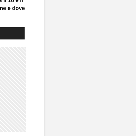
il 16 e il
ome e dove