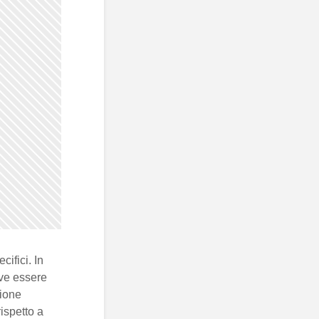
ifici. In
eve essere
ione
ispetto a