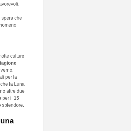
avorevoli,
i spera che
fenomeno.
olte culture
tagione
nverno.
li per la
 che la Luna
ano altre due
 per il
15
uo splendore.
luna