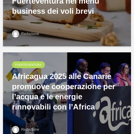
Fuerteventura nel menu
business dei voli brevi
Redazione
FUERTEVENTURA
Africagua 2025 alle Canarie
promuove cooperazione per
l’acqua e le energie
rinnovabili con l’Africa
Redazione